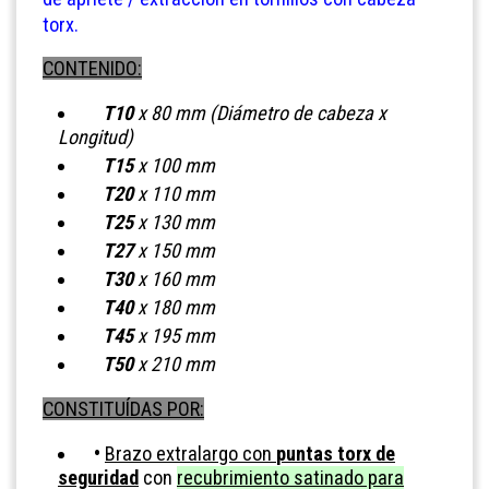
torx.
CONTENIDO:
T10
x 80 mm (Diámetro de cabeza x
Longitud)
T15
x 100 mm
T20
x 110 mm
T25
x 130 mm
T27
x 150 mm
T30
x 160 mm
T40
x 180 mm
T45
x 195 mm
T50
x 210 mm
CONSTITUÍDAS POR:
•
Brazo extralargo con
puntas torx de
seguridad
con
recubrimiento satinado para