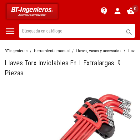
0
contact_support
person
shopping_basket


BT-Ingenieros
Herramienta manual
Llaves, vasos y accesorios
Llaves 
Llaves Torx Inviolables En L Extralargas. 9
Piezas