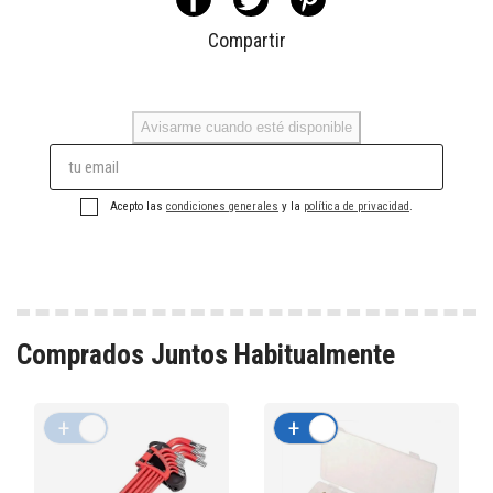
Compartir
Avisarme cuando esté disponible
Acepto las
condiciones generales
y la
política de privacidad
.
Comprados Juntos Habitualmente
+
-
+
-