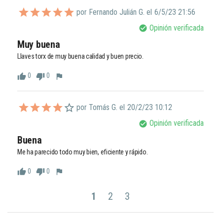
por Fernando Julián G. el
6/5/23 21:56
Opinión verificada
check_circle
Muy buena
Llaves torx de muy buena calidad y buen precio.
0
0
thumb_up
thumb_down
flag
por Tomás G. el
20/2/23 10:12
Opinión verificada
check_circle
Buena
Me ha parecido todo muy bien, eficiente y rápido.
0
0
thumb_up
thumb_down
flag
1
2
3