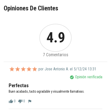
Opiniones De Clientes
4.9
7 Comentarios
por Jose Antonio A. el
5/12/24 13:31
Opinión verificada
check_circle
Perfectas
Buen acabado, tacto agradable y visualmente llamativas. 
0
0
thumb_up
thumb_down
flag