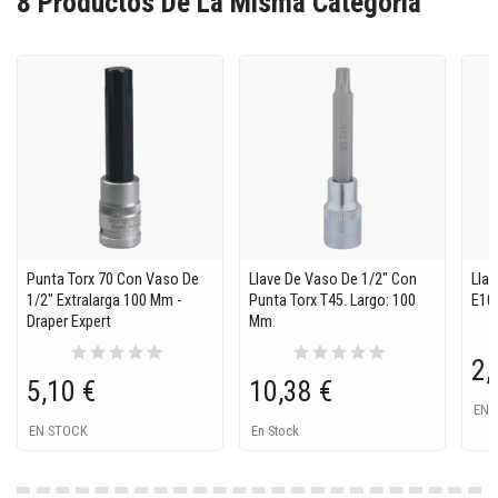
8 Productos De La Misma Categoria
Punta Torx 70 Con Vaso De
Llave De Vaso De 1/2" Con
Lla
1/2" Extralarga 100 Mm -
Punta Torx T45. Largo: 100
E10 
Draper Expert
Mm.
star
star
star
star
star
star
star
star
star
star
2,
5,10 €
10,38 €
EN 
EN STOCK
En Stock