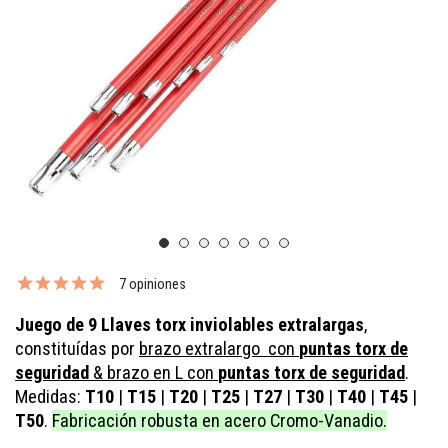
7 opiniones
Juego de 9 Llaves torx inviolables extralargas
,
constituídas por
brazo extralargo con
puntas torx de
seguridad
& brazo en L con
puntas torx de seguridad
.
Medidas:
T10
|
T15
|
T20
|
T25
|
T27
|
T30
|
T40
|
T45
|
T50
.
Fabricación robusta en acero Cromo-Vanadio.