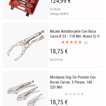
124,99 €
En Stock
Entrega GRATIS
Alicate Autoblocante Con Boca
Curva Ø 53 - 118 Mm. Acero Cr-V
(1)
18,75 €
EN STOCK
Mordazas Grip De Presión Con
Bocas Curvas. 3 Piezas. 140 -
220 Mm
star
star
star
star
star
18,75 €