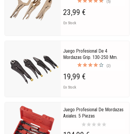
(5)
23,99 €
En Stock
Juego Profesional De 4
Mordazas Grip. 130-250 Mm.
(2)
19,99 €
En Stock
Juego Profesional De Mordazas
Axiales. 5 Piezas
star
star
star
star
star