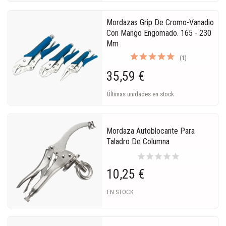
Mordazas Grip De Cromo-Vanadio
Con Mango Engomado. 165 - 230
Mm
(1)
35,59 €
Últimas unidades en stock
Mordaza Autoblocante Para
Taladro De Columna
star
star
star
star
star
10,25 €
EN STOCK