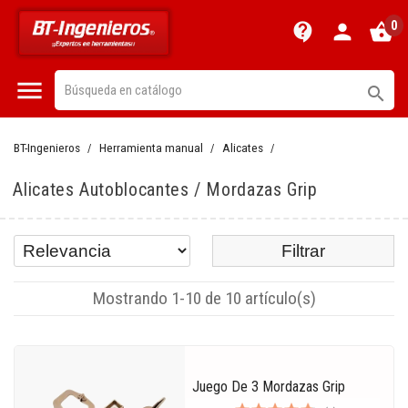
0
contact_support
person
shopping_basket


BT-Ingenieros
Herramienta manual
Alicates
Alicates Autoblocantes / Mordazas Grip
Filtrar
Mostrando 1-10 de 10 artículo(s)
Juego De 3 Mordazas Grip