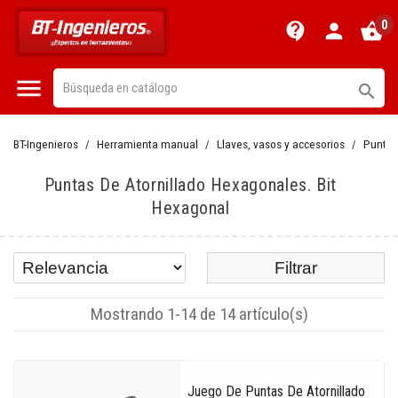
0
contact_support
person
shopping_basket


BT-Ingenieros
Herramienta manual
Llaves, vasos y accesorios
Puntas 
Puntas De Atornillado Hexagonales. Bit
Hexagonal
Filtrar
Mostrando 1-14 de 14 artículo(s)
Juego De Puntas De Atornillado