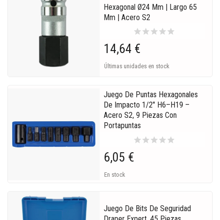
Hexagonal Ø24 Mm | Largo 65
Mm | Acero S2
star
star
star
star
star
14,64 €
Últimas unidades en stock
Juego De Puntas Hexagonales
De Impacto 1/2" H6–H19 –
Acero S2, 9 Piezas Con
Portapuntas
star
star
star
star
star
6,05 €
En stock
Juego De Bits De Seguridad
Draper Expert. 45 Piezas