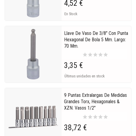
4,52 €
En Stock
Llave De Vaso De 3/8" Con Punta
Hexagonal De Bola 5 Mm. Largo:
70 Mm.
star
star
star
star
star
3,35 €
Últimas unidades en stock
9 Puntas Extralargas De Medidas
Grandes Torx, Hexagonales &
XZN. Vasos 1/2"
star
star
star
star
star
38,72 €