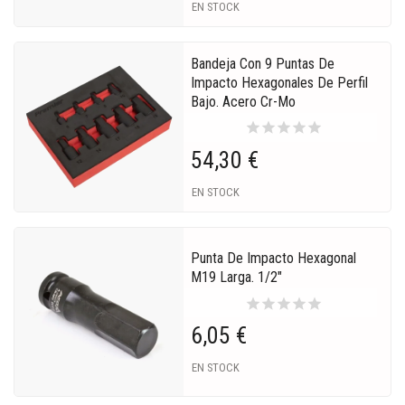
EN STOCK
Bandeja Con 9 Puntas De
Impacto Hexagonales De Perfil
Bajo. Acero Cr-Mo
star
star
star
star
star
54,30 €
EN STOCK
Punta De Impacto Hexagonal
M19 Larga. 1/2"
star
star
star
star
star
6,05 €
EN STOCK