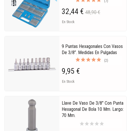
(7)
32,44 €
48,90 €
En Stock
9 Puntas Hexagonales Con Vasos
De 3/8”. Medidas En Pulgadas
(2)
9,95 €
En Stock
Llave De Vaso De 3/8" Con Punta
Hexagonal De Bola 10 Mm. Largo:
70 Mm.
star
star
star
star
star