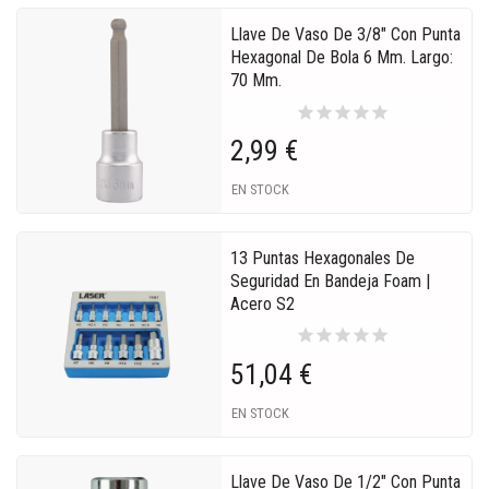
Llave De Vaso De 3/8" Con Punta
Hexagonal De Bola 6 Mm. Largo:
70 Mm.
star
star
star
star
star
2,99 €
EN STOCK
13 Puntas Hexagonales De
Seguridad En Bandeja Foam |
Acero S2
star
star
star
star
star
51,04 €
EN STOCK
Llave De Vaso De 1/2" Con Punta