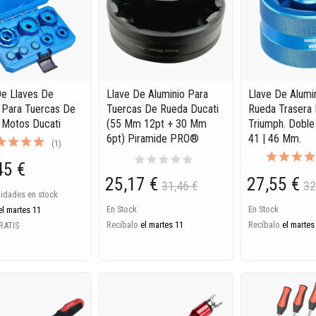
e Llaves De
Llave De Aluminio Para
Llave De Alumi
 Para Tuercas De
Tuercas De Rueda Ducati
Rueda Trasera 
 Motos Ducati
(55 Mm 12pt + 30 Mm
Triumph. Doble
6pt) Piramide PRO®
41 | 46 Mm.
(1)
star
star
star
star
star
45 €
25,17 €
27,55 €
31,46 €
32
nidades en stock
En Stock
En Stock
el martes 11
Recíbalo
el martes 11
Recíbalo
el martes
RATIS