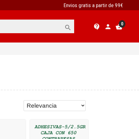
Envios gratis a partir de 99€
0
contact_support
person
shopping_basket
