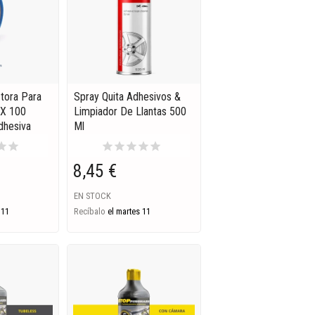
ctora Para
Spray Quita Adhesivos &
 X 100
Limpiador De Llantas 500
dhesiva
Ml
tar
star
star
star
star
star
star
8,45 €
EN STOCK
 11
Recíbalo
el martes 11