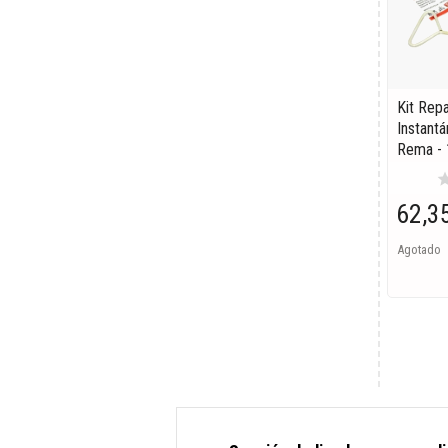
Kit Rep
Instant
Rema - 
st
62,3
Agotado