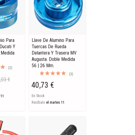
nio Para
Llave De Alumino Para
Ducati Y
Tuercas De Rueda
 Medida
Delantera Y Trasera MV
Augusta. Doble Medida
56 | 26 Mm.
(2)
(3)
,03 €
40,73 €
En Stock
 11
Recíbalo
el martes 11