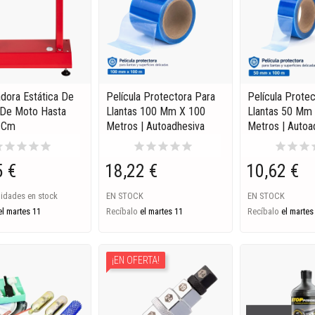
adora Estática De
Película Protectora Para
Película Prote
De Moto Hasta
Llantas 100 Mm X 100
Llantas 50 Mm
2 Cm
Metros | Autoadhesiva
Metros | Autoa
ar
star
star
star
star
star
star
star
star
star
star
star
star
s
5 €
18,22 €
10,62 €
nidades en stock
EN STOCK
EN STOCK
el martes 11
Recíbalo
el martes 11
Recíbalo
el martes
¡EN OFERTA!