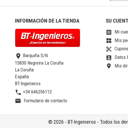
INFORMACIÓN DE LA TIENDA
SU CUEN
Mi cue

Mis pe
widgets
Cupone
content_cut
location_on
Barquiña S/N
Datos 
account_box
15830 Negreira La Coruña
Mis dir
location_on
La Coruña
España
BT-Ingenieros
phone
+34.646256112
Formulario de contacto
email
© 2026 - BT-Ingenieros - Todos los d