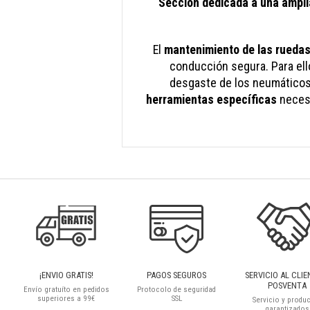
Sección dedicada a una ampli
El
mantenimiento de las rueda
conducción segura. Para ello
desgaste de los neumáticos 
herramientas específicas
necesa
¡ENVIO GRATIS!
PAGOS SEGUROS
SERVICIO AL CLIE
POSVENTA
Envío gratuíto en pedidos
Protocolo de seguridad
superiores a 99€
SSL
Servicio y produ
garantizados