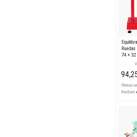
Equilibr
Ruedas 
74 × 3
st
94,2
Últimas u
Recíbalo