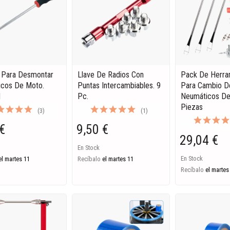
 Para Desmontar
Llave De Radios Con
Pack De Herra
cos De Moto.
Puntas Intercambiables. 9
Para Cambio D
M
Pc.
Neumáticos De
Piezas
(3)
(1)
€
9,50 €
29,04 €
En Stock
En Stock
el martes 11
Recíbalo
el martes 11
Recíbalo
el martes