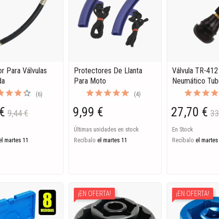
or Para Válvulas
Protectores De Llanta
Válvula TR-41
da
Para Moto
Neumático Tub
(6)
(4)
€
9,99 €
27,70 €
9,44 €
33
Últimas unidades en stock
En Stock
el martes 11
Recíbalo
el martes 11
Recíbalo
el martes
¡EN OFERTA!
¡EN OFERTA!