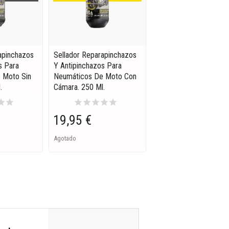
apinchazos
Sellador Reparapinchazos
s Para
Y Antipinchazos Para
 Moto Sin
Neumáticos De Moto Con
.
Cámara. 250 Ml.
tar
star
star
star
star
star
star
19,95 €
Agotado