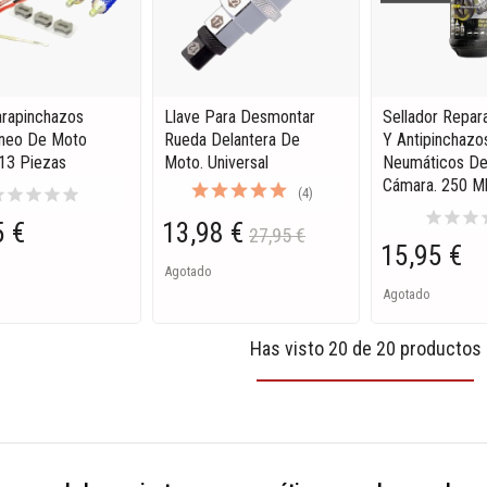
arapinchazos
Llave Para Desmontar
Sellador Repar
áneo De Moto
Rueda Delantera De
Y Antipinchazo
13 Piezas
Moto. Universal
Neumáticos De
Cámara. 250 Ml
ar
star
star
star
star
(4)
star
star
star
s
5 €
13,98 €
27,95 €
15,95 €
Agotado
Agotado
Has visto 20 de 20 productos