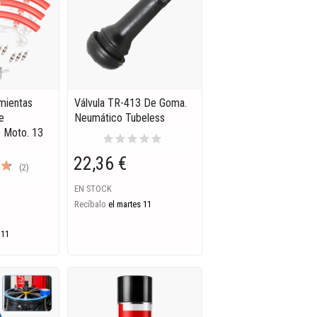
mientas
Válvula TR-413 De Goma.
e
Neumático Tubeless
 Moto. 13
star
star
star
star
star
22,36 €
(2)
EN STOCK
Recíbalo
el martes 11
 11