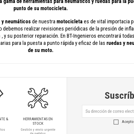
a gama de herramientas para neumáticos y ruedas para la pu
punto de su motocicleta.
s y neumáticos
de nuestra
motocicleta
es de vital importacia 
 debemos realizar revisiones periódicas de la presión de infla
, y su posterior reparación. En BT-Ingenieros encontrará todas
rias para la puesta a punto rápida y eficaz de las
ruedas y ne
de su moto.
Suscríb
NTE &
HERRAMIENTAS EN
Acepto
STOCK
ctos
Gestión y envío urgente
de pedidos