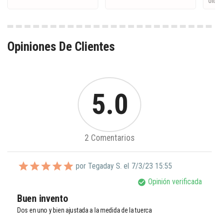
Últi
Opiniones De Clientes
5.0
2 Comentarios
por Tegaday S. el
7/3/23 15:55
Opinión verificada
check_circle
Buen invento
Dos en uno y bien ajustada a la medida de la tuerca