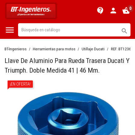
0
contact_support
person
shopping_basket


BT-Ingenieros
Herramientas para motos
Utillaje Ducati
REF:
BT12362
Llave De Aluminio Para Rueda Trasera Ducati Y
Triumph. Doble Medida 41 | 46 Mm.
¡EN OFERTA!