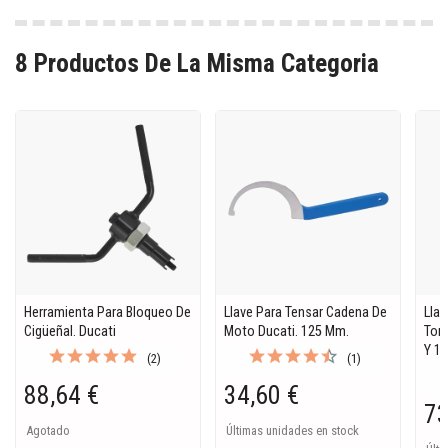
8 Productos De La Misma Categoria
Herramienta Para Bloqueo De
Llave Para Tensar Cadena De
Llav
Cigüeñal. Ducati
Moto Ducati. 125 Mm.
Torn
Y 1
(2)
(1)
88,64 €
34,60 €
73
Agotado
Últimas unidades en stock