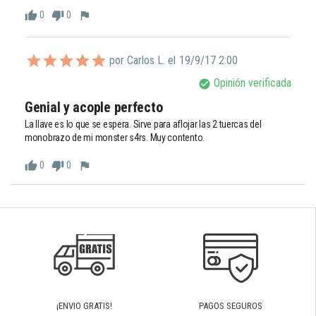
0
0
thumb_up
thumb_down
flag
por Carlos L. el
19/9/17 2:00
Opinión verificada
check_circle
Genial y acople perfecto 
La llave es lo que se espera. Sirve para aflojar las 2 tuercas del 
monobrazo de mi monster s4rs. Muy contento.
0
0
thumb_up
thumb_down
flag
¡ENVIO GRATIS!
PAGOS SEGUROS