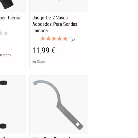
raer Tuerca
Juego De 2 Vasos
Acodados Para Sondas
Lambda.
tar
star
(2)
11,99 €
n stock
En Stock