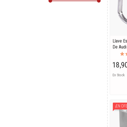
Llave E
De Audi
18,9
En Stock
¡EN OF