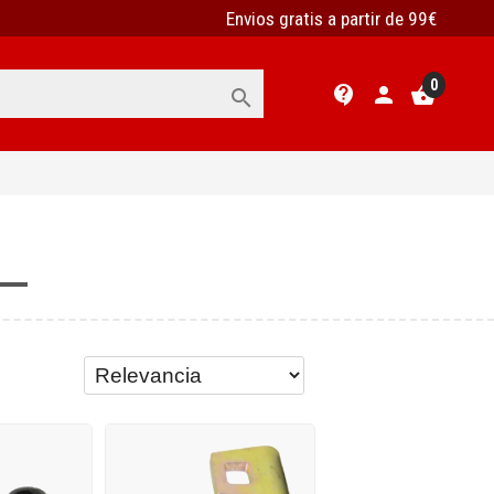
Envios gratis a partir de 99€
0
contact_support
person
shopping_basket
