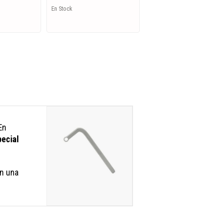
En Stock
 En
pecial
n una