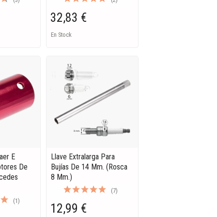
32,83 €
En Stock
aer E
Llave Extralarga Para
uptores De
Bujías De 14 Mm. (rosca
cedes
8 Mm.)
(7)
(1)
12,99 €