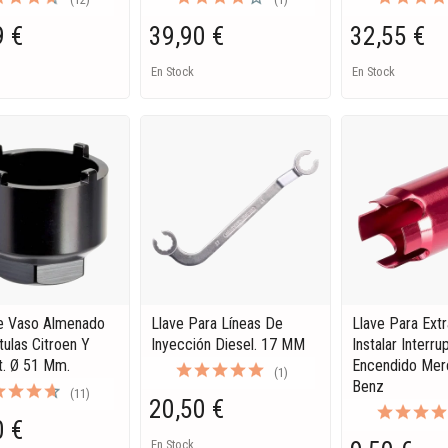
9 €
39,90 €
32,55 €
En Stock
En Stock
e Vaso Almenado
Llave Para Líneas De
Llave Para Extr
tulas Citroen Y
Inyección Diesel. 17 MM
Instalar Interr
. Ø 51 Mm.
Encendido Mer
(1)
Benz
(11)
20,50 €
0 €
En Stock