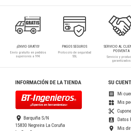
¡ENVIO GRATIS!
PAGOS SEGUROS
SERVICIO AL CLIE
POSVENTA
Envío gratuíto en pedidos
Protocolo de seguridad
superiores a 99€
SSL
Servicio y produ
garantizados
INFORMACIÓN DE LA TIENDA
SU CUEN
Mi cue

Mis pe
widgets
Cupone
content_cut
location_on
Barquiña S/N
Datos 
account_box
15830 Negreira La Coruña
Mis dir
location_on