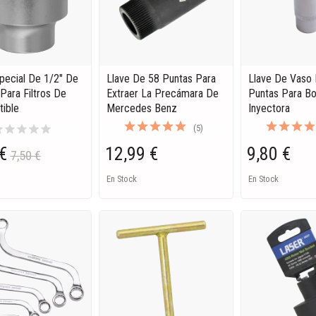
pecial De 1/2" De
Llave De 58 Puntas Para
Llave De Vaso
Para Filtros De
Extraer La Precámara De
Puntas Para B
ible
Mercedes Benz
Inyectora
ar
star
star
star
star
(5)
€
12,99 €
9,80 €
7,50 €
En Stock
En Stock