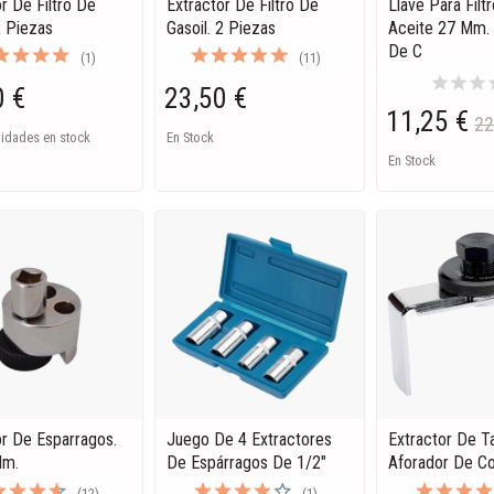
r De Filtro De
Extractor De Filtro De
Llave Para Filt
2 Piezas
Gasoil. 2 Piezas
Aceite 27 Mm.
De C
(1)
(11)
star
star
star
s
0 €
23,50 €
11,25 €
22
nidades en stock
En Stock
En Stock
or De Esparragos.
Juego De 4 Extractores
Extractor De 
Mm.
De Espárragos De 1/2"
Aforador De C
(12)
(1)