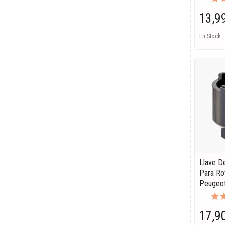
13,9
En Stock
Llave D
Para Ro
Peugeot
17,9