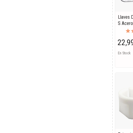
Llaves 
S Acero
22,9
En Stock