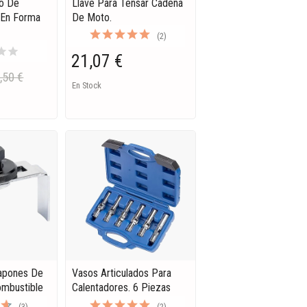
ro De
Llave Para Tensar Cadena
 En Forma
De Moto.
(2)
tar
star
21,07 €
,50 €
En Stock
Tapones De
Vasos Articulados Para
ombustible
Calentadores. 6 Piezas
(3)
(2)