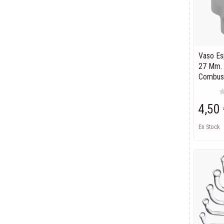
Vaso Es
27 Mm. 
Combust
st
4,50 
En Stock