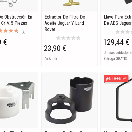
De Obstrucción En
Extractor De Filtro De
Llave Para Ext
 Cr-V. 5 Piezas
Aceite Jaguar Y Land
De ABS Jaguar
Rover
star
star
star
s
(2)
star
star
star
star
star
9 €
129,44 €
23,90 €
Últimas unidades e
Entrega GRATIS
En Stock
¡EN OFERTA!