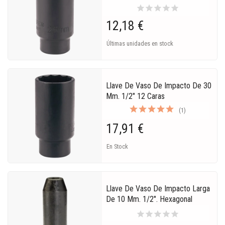
star
star
star
star
star
12,18 €
Últimas unidades en stock
Llave De Vaso De Impacto De 30
Mm. 1/2" 12 Caras
(1)
17,91 €
En Stock
Llave De Vaso De Impacto Larga
De 10 Mm. 1/2". Hexagonal
star
star
star
star
star