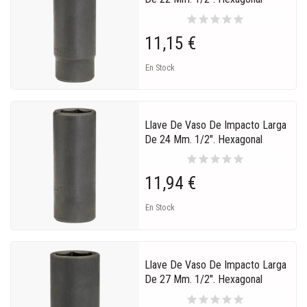
star
star
star
star
star
11,15 €
En Stock
Llave De Vaso De Impacto Larga
De 24 Mm. 1/2". Hexagonal
star
star
star
star
star
11,94 €
En Stock
Llave De Vaso De Impacto Larga
De 27 Mm. 1/2". Hexagonal
star
star
star
star
star