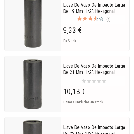
Llave De Vaso De Impacto Larga
De 19 Mm. 1/2". Hexagonal
(1)
9,33 €
En Stock
Llave De Vaso De Impacto Larga
De 21 Mm. 1/2". Hexagonal
star
star
star
star
star
10,18 €
Últimas unidades en stock
Llave De Vaso De Impacto Larga
De 22 Mm. 1/2". Hexagonal