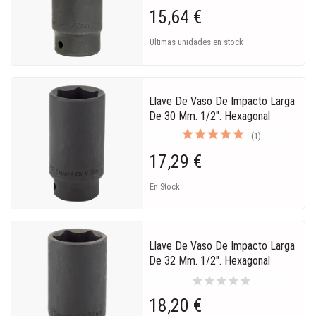
15,64 €
Últimas unidades en stock
Llave De Vaso De Impacto Larga
De 30 Mm. 1/2". Hexagonal
(1)
17,29 €
En Stock
Llave De Vaso De Impacto Larga
De 32 Mm. 1/2". Hexagonal
star
star
star
star
star
18,20 €