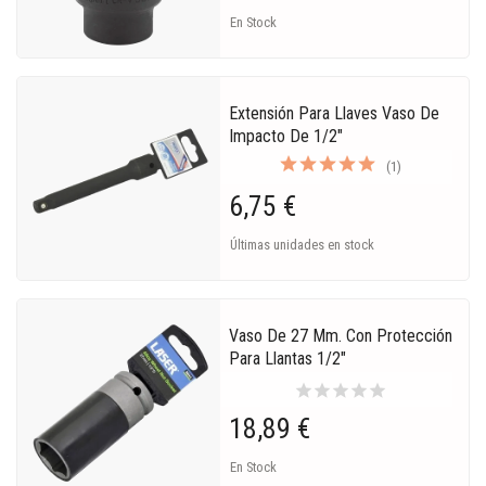
En Stock
Extensión Para Llaves Vaso De
Impacto De 1/2"
(1)
6,75 €
Últimas unidades en stock
Vaso De 27 Mm. Con Protección
Para Llantas 1/2"
star
star
star
star
star
18,89 €
En Stock