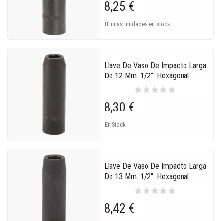
8,25 €
Últimas unidades en stock
Llave De Vaso De Impacto Larga
De 12 Mm. 1/2". Hexagonal
star
star
star
star
star
8,30 €
En Stock
Llave De Vaso De Impacto Larga
De 13 Mm. 1/2". Hexagonal
star
star
star
star
star
8,42 €