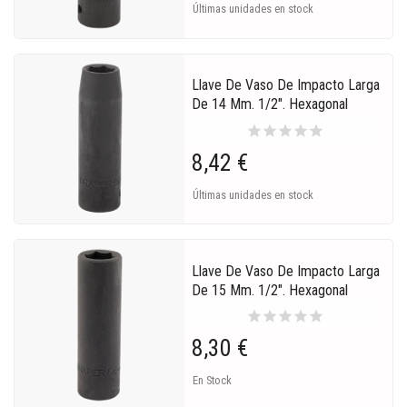
Últimas unidades en stock
Llave De Vaso De Impacto Larga
De 14 Mm. 1/2". Hexagonal
star
star
star
star
star
8,42 €
Últimas unidades en stock
Llave De Vaso De Impacto Larga
De 15 Mm. 1/2". Hexagonal
star
star
star
star
star
8,30 €
En Stock