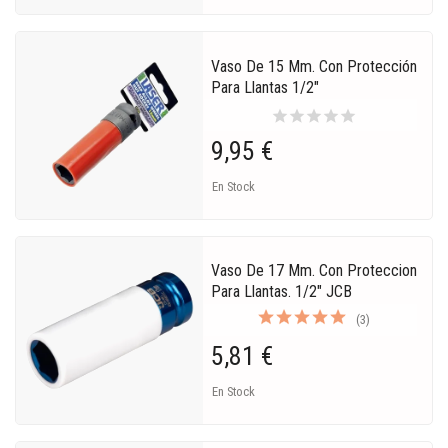
Vaso De 15 Mm. Con Protección
Para Llantas 1/2"
star
star
star
star
star
9,95 €
En Stock
Vaso De 17 Mm. Con Proteccion
Para Llantas. 1/2" JCB
(3)
5,81 €
En Stock