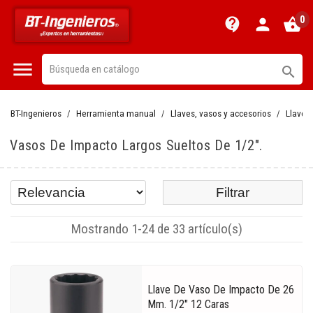
0
contact_support
person
shopping_basket


BT-Ingenieros
Herramienta manual
Llaves, vasos y accesorios
Llaves
Vasos De Impacto Largos Sueltos De 1/2".
Filtrar
Mostrando 1-24 de 33 artículo(s)
Llave De Vaso De Impacto De 26
Mm. 1/2" 12 Caras