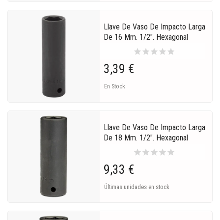
Llave De Vaso De Impacto Larga
De 16 Mm. 1/2". Hexagonal
star
star
star
star
star
3,39 €
En Stock
Llave De Vaso De Impacto Larga
De 18 Mm. 1/2". Hexagonal
star
star
star
star
star
9,33 €
Últimas unidades en stock