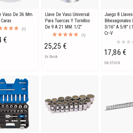
e Vaso De 36 Mm.
Llave De Vaso Universal
Juego 8 Llave
2 Caras
Para Tuercas Y Tornillos
Bihexagonales 
De 9 A 21 MM. 1/2”
3/16" A 5/8" | 
(1)
Cr-V
(1)
4 €
star
star
star
s
25,25 €
17,86 €
En Stock
EN STOCK