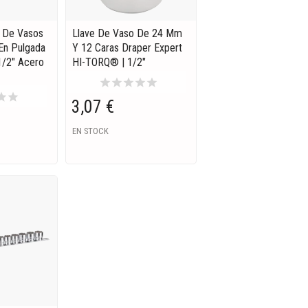
s De Vasos
Llave De Vaso De 24 Mm
En Pulgada
Y 12 Caras Draper Expert
1/2" Acero
HI-TORQ® | 1/2"
star
star
star
star
star
tar
star
3,07 €
EN STOCK