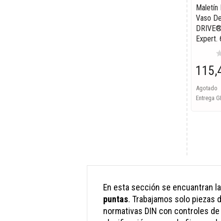
Maletín
Vaso De
DRIVE®
Expert.
st
115,
Agotado
Entrega G
En esta sección se encuantran l
puntas
. Trabajamos solo piezas d
normativas DIN con controles de c