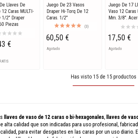
 De Llaves De
Juego De 23 Vasos
Juego De 17 L
 12 Caras MULTI-
Draper Hi-Torq De 12
Vaso 12 Caras 
 1/2" Draper
Caras. 1/2"
Mm. 3/8". Acer
 60 Piezas
star
star
star
s
(3)
ar
star
star
star
star
60,50 €
17,50 €
43 €
Agotado
Agotado
RATIS
Has visto 15 de 15 productos
as
llaves de vaso de 12 caras o bi-hexagonales
,
llaves de vas
e alta calidad que son indicadas para uso profesional, fabrica
alidad, para evitar desgastes en las caras por un uso diario. E