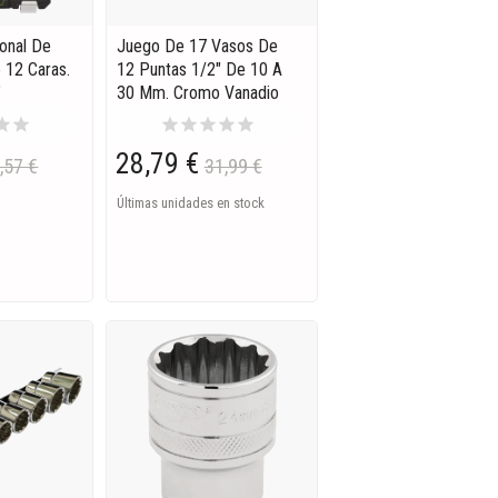
ional De
Juego De 17 Vasos De
 12 Caras.
12 Puntas 1/2" De 10 A
"
30 Mm. Cromo Vanadio
tar
star
star
star
star
star
star
28,79 €
,57 €
31,99 €
Últimas unidades en stock