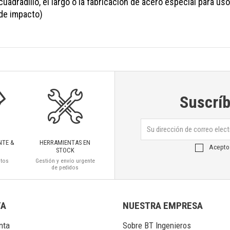
 cuadradillo, el largo o la fabricación de acero especial para us
de impacto)
Suscríb
NTE &
HERRAMIENTAS EN
Acepto
STOCK
ctos
Gestión y envío urgente
de pedidos
TA
NUESTRA EMPRESA
nta
Sobre BT Ingenieros