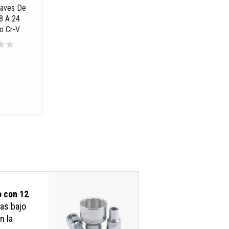
laves De
8 A 24
o Cr-V
tar
star
o con 12
das bajo
n la