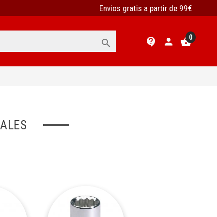
Envios gratis a partir de 99€
0
contact_support
person
shopping_basket

NALES