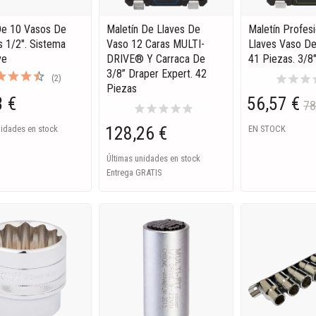
e 10 Vasos De
Maletín De Llaves De
Maletín Profes
s 1/2". Sistema
Vaso 12 Caras MULTI-
Llaves Vaso De
ve
DRIVE® Y Carraca De
41 Piezas. 3/8
3/8” Draper Expert. 42
star
star
star
s
(2)
Piezas
3 €
56,57 €
78
star
star
star
star
star
128,26 €
nidades en stock
EN STOCK
Últimas unidades en stock
Entrega GRATIS