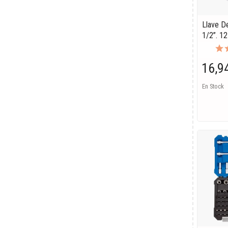
Llave D
1/2”. 1
16,9
En Stock