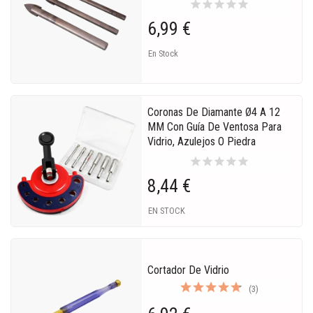
star
star
star
star
star
6,99 €
En Stock
Coronas De Diamante Ø4 A 12
MM Con Guía De Ventosa Para
Vidrio, Azulejos O Piedra
star
star
star
star
star
8,44 €
EN STOCK
Cortador De Vidrio
(3)