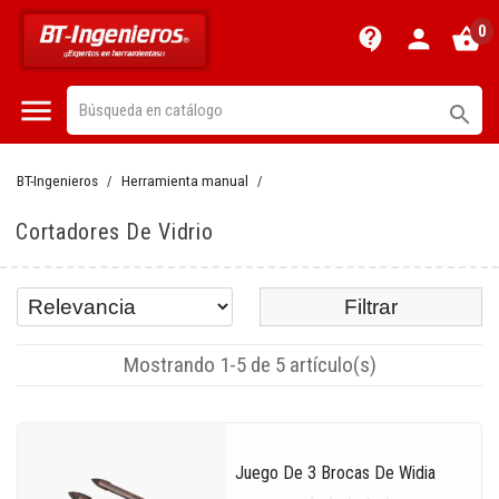
0
contact_support
person
shopping_basket


BT-Ingenieros
Herramienta manual
Cortadores De Vidrio
Filtrar
Mostrando 1-5 de 5 artículo(s)
Juego De 3 Brocas De Widia