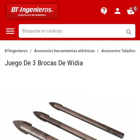
0
contact_support
person
shopping_basket


BT-Ingenieros
Accesorios herramientas eléctricas
Accesorios Taladros
Juego De 3 Brocas De Widia