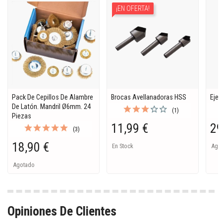
¡EN OFERTA!
Pack De Cepillos De Alambre
Brocas Avellanadoras HSS
Eje 
De Latón. Mandril Ø6mm. 24
(1)
Piezas
11,99 €
29
(3)
18,90 €
En Stock
Ago
Agotado
Opiniones De Clientes