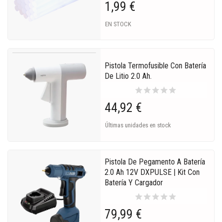
1,99 €
EN STOCK
Pistola Termofusible Con Batería
De Litio 2.0 Ah.
star
star
star
star
star
44,92 €
Últimas unidades en stock
Pistola De Pegamento A Batería
2.0 Ah 12V DXPULSE | Kit Con
Batería Y Cargador
star
star
star
star
star
79,99 €