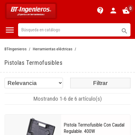
0
contact_support
person
shopping_basket


BT-Ingenieros
Herramientas eléctricas
Pistolas Termofusibles
Filtrar
Mostrando 1-6 de 6 artículo(s)
Pistola Termofusible Con Caudal
Regulable. 400W