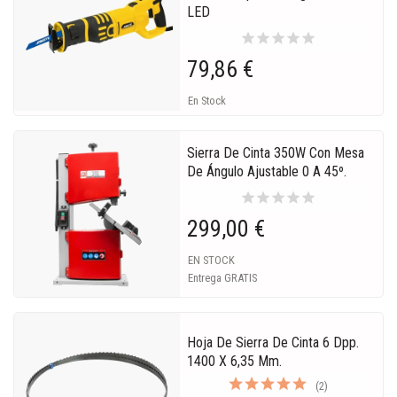
LED
star
star
star
star
star
79,86 €
En Stock
Sierra De Cinta 350W Con Mesa
De Ángulo Ajustable 0 A 45º.
star
star
star
star
star
299,00 €
EN STOCK
Entrega GRATIS
Hoja De Sierra De Cinta 6 Dpp.
1400 X 6,35 Mm.
(2)