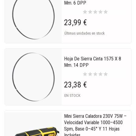
Mm. 6 DPP
star
star
star
star
star
23,99 €
Últimas unidades en stock
Hoja De Sierra Cinta 1575 X 8
Mm. 14 DPP
star
star
star
star
star
23,38 €
EN STOCK
Mini Sierra Caladora 230V 75W –
Velocidad Variable 1000–4500
Spm, Base 0–45° Y 11 Hojas
Incluidas