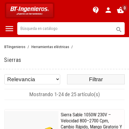
0
contact_support
person
shopping_basket


BT-Ingenieros
Herramientas eléctricas
Sierras
Filtrar
Mostrando 1-24 de 25 artículo(s)
Sierra Sable 1050W 230V –
Velocidad 800–2700 Cpm,
Cambio Rápido, Mango Giratorio Y