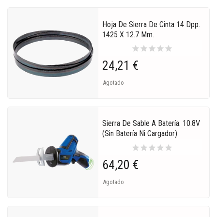
Hoja De Sierra De Cinta 14 Dpp.
1425 X 12.7 Mm.
star
star
star
star
star
24,21 €
Agotado
Sierra De Sable A Batería. 10.8V
(sin Batería Ni Cargador)
star
star
star
star
star
64,20 €
Agotado