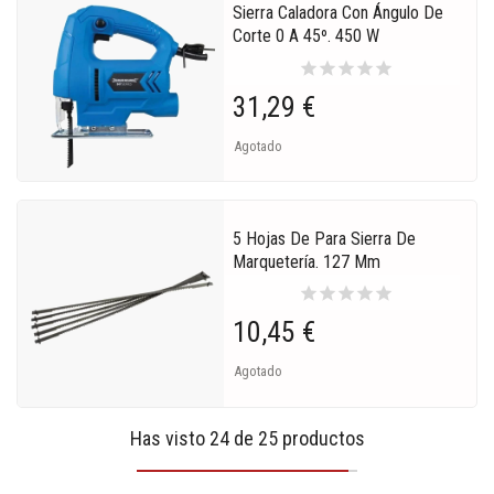
Sierra Caladora Con Ángulo De
Corte 0 A 45º. 450 W
star
star
star
star
star
31,29 €
Agotado
5 Hojas De Para Sierra De
Marquetería. 127 Mm
star
star
star
star
star
10,45 €
Agotado
Has visto 24 de 25 productos