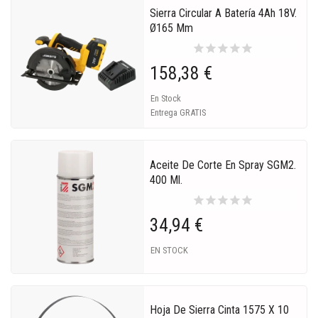
Sierra Circular A Batería 4Ah 18V.
Ø165 Mm
star
star
star
star
star
158,38 €
En Stock
Entrega GRATIS
Aceite De Corte En Spray SGM2.
400 Ml.
star
star
star
star
star
34,94 €
EN STOCK
Hoja De Sierra Cinta 1575 X 10