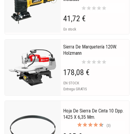
star
star
star
star
star
41,72 €
En stock
Sierra De Marquetería 120W.
Holzmann
star
star
star
star
star
178,08 €
EN STOCK
Entrega GRATIS
Hoja De Sierra De Cinta 10 Dpp.
1425 X 6,35 Mm.
(3)