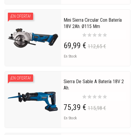
¡EN OFERTA!
Mini Sierra Circular Con Batería
18V 2Ah. Ø115 Mm
star
star
star
star
star
69,99 €
112,65 €
En Stock
¡EN OFERTA!
Sierra De Sable A Batería 18V 2
Ah.
star
star
star
star
star
75,39 €
115,98 €
En Stock