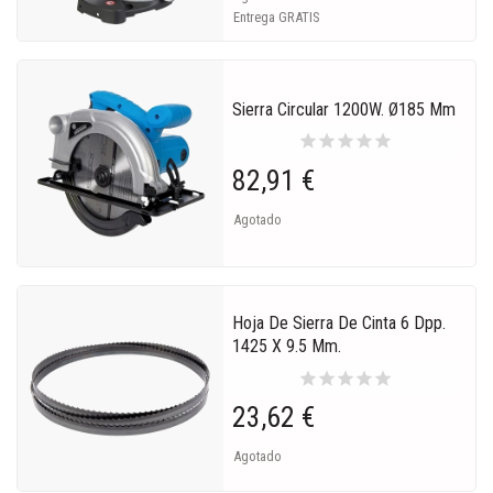
Entrega GRATIS
Sierra Circular 1200W. Ø185 Mm
star
star
star
star
star
82,91 €
Agotado
Hoja De Sierra De Cinta 6 Dpp.
1425 X 9.5 Mm.
star
star
star
star
star
23,62 €
Agotado