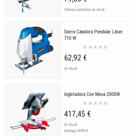
Últimas unidades en stock
Sierra Caladora Pendular Láser.
710 W
star
star
star
star
star
62,92 €
En Stock
Ingletadora Con Mesa 2000W
star
star
star
star
star
417,45 €
En Stock
Entrega GRATIS