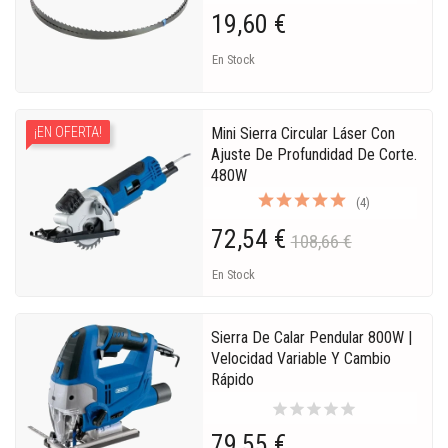
19,60 €
En Stock
Mini Sierra Circular Láser Con
¡EN OFERTA!
Ajuste De Profundidad De Corte.
480W
(4)
72,54 €
108,66 €
En Stock
Sierra De Calar Pendular 800W |
Velocidad Variable Y Cambio
Rápido
star
star
star
star
star
79,55 €