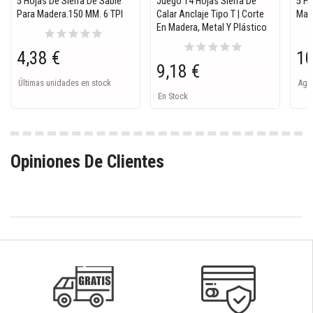
5 Hojas De Sierra De Sable
Juego 14 Hojas Sierra De
5 Ho
Para Madera.150 MM. 6 TPI
Calar Anclaje Tipo T | Corte
Mar
En Madera, Metal Y Plástico
star
star
star
star
star
star
star
star
star
star
4,38 €
10
9,18 €
Últimas unidades en stock
Ago
En Stock
Opiniones De Clientes