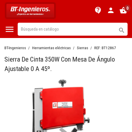
0
contact_support
person
shopping_basket


BT-Ingenieros
Herramientas eléctricas
Sierras
REF:
BT12867
Sierra De Cinta 350W Con Mesa De Ángulo
Ajustable 0 A 45º.