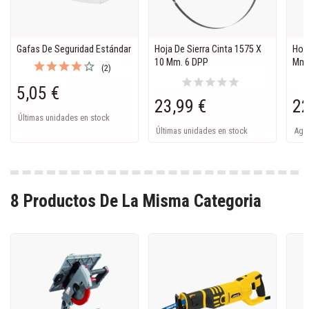
Gafas De Seguridad Estándar
Hoja De Sierra Cinta 1575 X
Hoja
10 Mm. 6 DPP
Mm.
(2)
star
star
star
star
star
5,05 €
23,99 €
22
Últimas unidades en stock
Últimas unidades en stock
Ago
8 Productos De La Misma Categoria