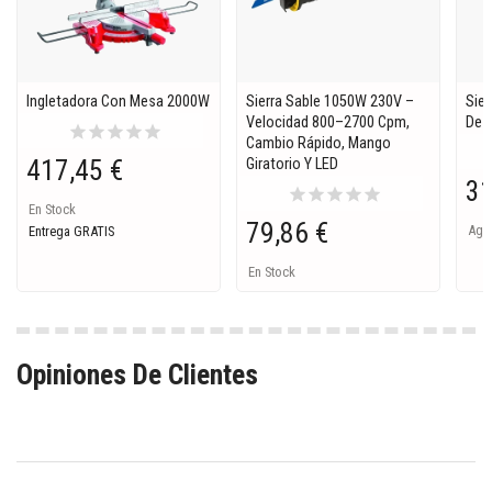
Ingletadora Con Mesa 2000W
Sierra Sable 1050W 230V –
Sie
Velocidad 800–2700 Cpm,
De C
star
star
star
star
star
Cambio Rápido, Mango
417,45 €
Giratorio Y LED
31
star
star
star
star
star
En Stock
79,86 €
Ago
Entrega GRATIS
En Stock
Opiniones De Clientes