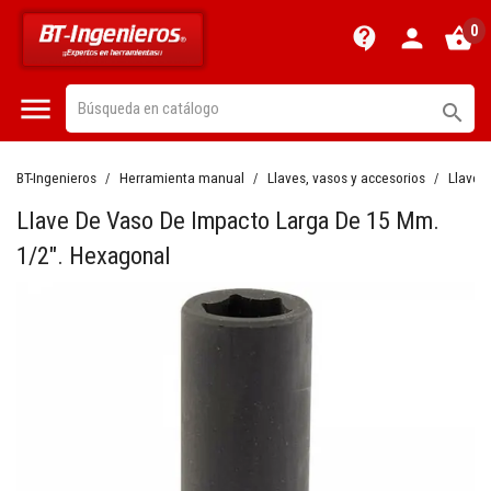
0
contact_support
person
shopping_basket


BT-Ingenieros
Herramienta manual
Llaves, vasos y accesorios
Llaves
Llave De Vaso De Impacto Larga De 15 Mm.
1/2". Hexagonal