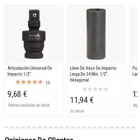
Articulación Universal De
Llave De Vaso De Impacto
Pun
Impacto 1/2"
Larga De 24 Mm. 1/2".
Larg
Hexagonal
(1)
star
star
star
star
star
9,68 €
12
11,94 €
Últimas unidades en stock
Ago
En Stock