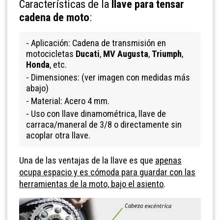
Características de la
llave para tensar
cadena de moto
:
- Aplicación: Cadena de transmisión en
motocicletas
Ducati
,
MV Augusta
,
Triumph
,
Honda
, etc.
- Dimensiones: (ver imagen con medidas más
abajo)
- Material: Acero 4 mm.
- Uso con llave dinamométrica, llave de
carraca/maneral de 3/8 o directamente sin
acoplar otra llave.
Una de las ventajas de la llave es que
apenas
ocupa espacio y es cómoda para guardar con las
herramientas de la moto, bajo el asiento
.