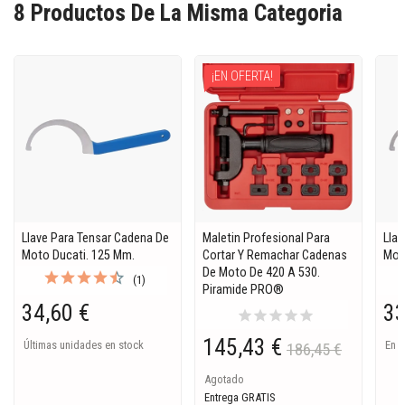
8 Productos De La Misma Categoria
¡EN OFERTA!
Llave Para Tensar Cadena De
Maletin Profesional Para
Lla
Moto Ducati. 125 Mm.
Cortar Y Remachar Cadenas
Mot
De Moto De 420 A 530.
(1)
Piramide PRO®
34,60 €
33
star
star
star
star
star
145,43 €
Últimas unidades en stock
En S
186,45 €
Agotado
Entrega GRATIS