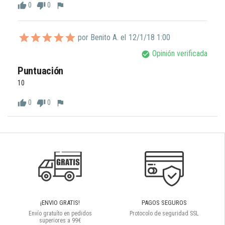
0
0
thumb_up
thumb_down
flag
por Benito A. el
12/1/18 1:00
Opinión verificada
check_circle
Puntuación
10
0
0
thumb_up
thumb_down
flag
¡ENVIO GRATIS!
PAGOS SEGUROS
Envío gratuíto en pedidos
Protocolo de seguridad SSL
superiores a 99€