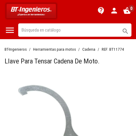
0
contact_support
person
shopping_basket


BT-Ingenieros
Herramientas para motos
Cadena
REF:
BT11774
Llave Para Tensar Cadena De Moto.