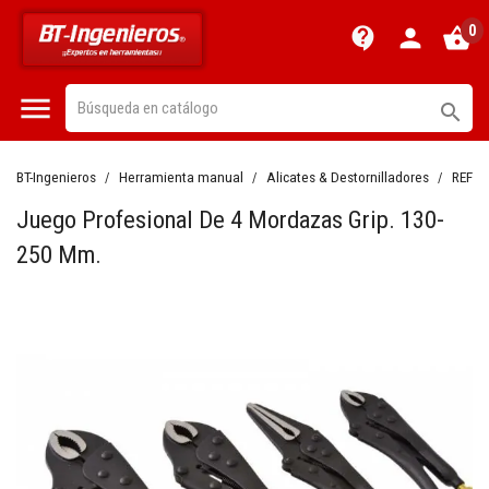
0
contact_support
person
shopping_basket


BT-Ingenieros
Herramienta manual
Alicates & Destornilladores
REF:
B
Juego Profesional De 4 Mordazas Grip. 130-
250 Mm.