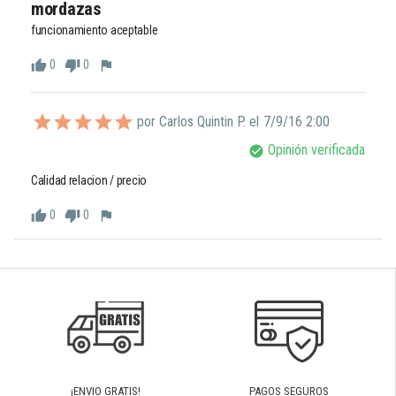
mordazas
funcionamiento aceptable 
0
0
thumb_up
thumb_down
flag
por Carlos Quintin P. el
7/9/16 2:00
Opinión verificada
check_circle
Calidad relacion / precio
0
0
thumb_up
thumb_down
flag
¡ENVIO GRATIS!
PAGOS SEGUROS