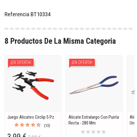
Referencia
BT10334
8 Productos De La Misma Categoria
¡EN OFERTA!
¡EN OFERTA!
Juego Alicates Circlip 5 Pz.
Alicate Extralargo Con Punta
Alic
Recta - 280 Mm.
Uni
(13)
star
star
star
star
star
3,99 €