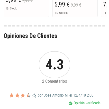
7,99 €
5,99 €
7,
9,99 €
En Stock
EN STOCK
En S
Opiniones De Clientes
4.3
2 Comentarios
por José Antonio M. el
12/4/18 2:00
Opinión verificada
check_circle