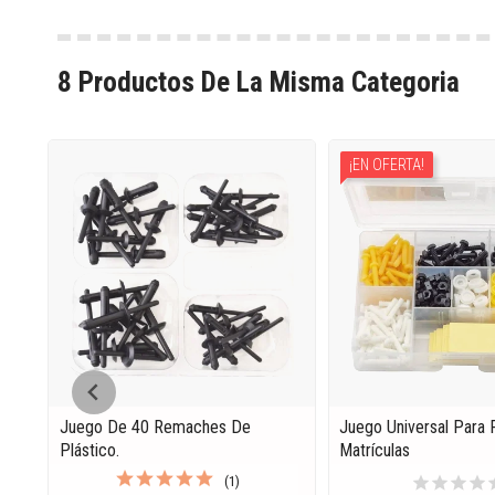
8 Productos De La Misma Categoria
¡EN OFERTA!
Juego De 40 Remaches De
Juego Universal Para F
Plástico.
Matrículas
star
star
star
star
s
(1)