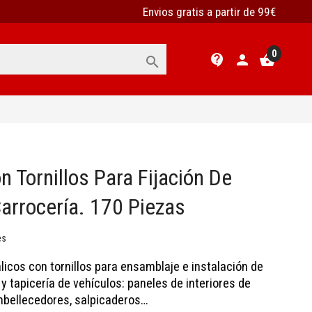
Envios gratis a partir de 99€
0
contact_support
person
shopping_basket

n Tornillos Para Fijación De
arrocería. 170 Piezas
es
icos con tornillos para ensamblaje e instalación de
y tapicería de vehículos: paneles de interiores de
mbellecedores, salpicaderos…