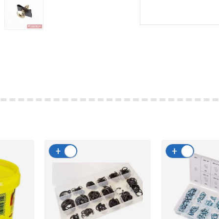
+
-
+
-