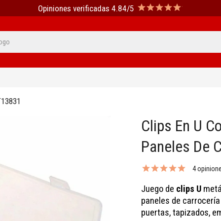
Opiniones verificadas 4.84/5
T13831
Clips En U Co
Paneles De C
4 opinion
Juego de
clips U
metál
paneles de carrocería 
puertas, tapizados, e