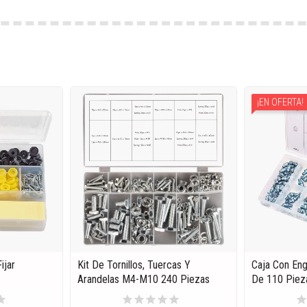
¡EN OFERTA!
ijar
Kit De Tornillos, Tuercas Y
Caja Con Eng
Arandelas M4-M10 240 Piezas
De 110 Piez
tar
star
star
star
star
star
sta