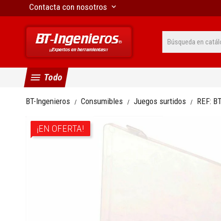
Contacta con nosotros
keyboard_arrow_down
menu
Todo
BT-Ingenieros
Consumibles
Juegos surtidos
REF:
B
¡EN OFERTA!