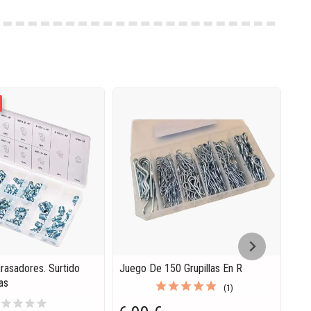
rasadores. Surtido
Juego De 150 Grupillas En R
Sur
as
De 
(1)
r
star
star
star
star