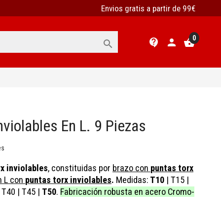
Envios gratis a partir de 99€
0
contact_support
person
shopping_basket

nviolables En L. 9 Piezas
es
x inviolables
, constituidas por
brazo con
puntas torx
n L con
puntas torx inviolables
.
Medidas:
T10
|
T15
|
T40
|
T45
|
T50
.
Fabricación robusta en acero Cromo-