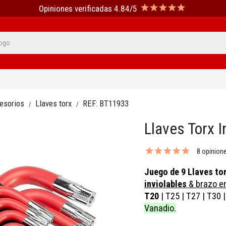
Opiniones verificadas 4.84/5
cesorios
Llaves torx
REF:
BT11933
Llaves Torx I
8 opinion
Juego de 9 Llaves tor
inviolables
& brazo e
T20
|
T25
|
T27
|
T30
|
Vanadio.