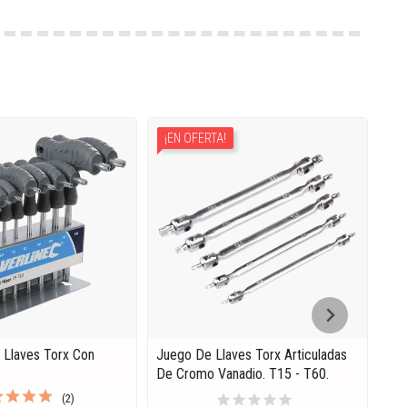
¡EN OFERTA!
 Llaves Torx Con
Juego De Llaves Torx Articuladas
Pun
De Cromo Vanadio. T15 - T60.
Ext
Exp
star
star
star
star
star
(2)