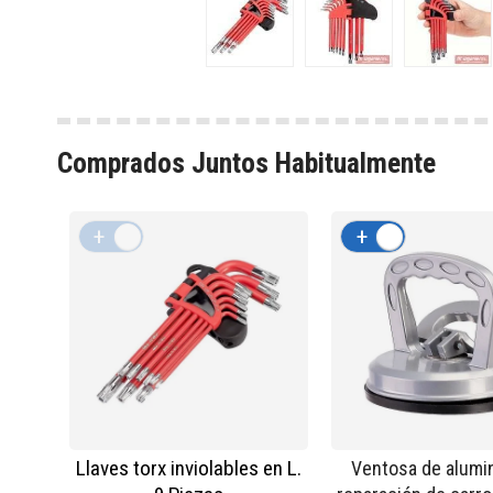
Comprados Juntos Habitualmente
+
-
+
-
Llaves torx inviolables en L.
Ventosa de alumin