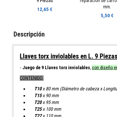
9 Piezas
reparación de carro
mm.
12,65 €
5,50 €
Descripción
Llaves torx inviolables en L. 9 Pieza
-
Juego de 9 Llaves torx inviolables
,
con diseño en
CONTENIDO:
T10
x 80 mm (Diámetro de cabeza x Longit
T15
x 90 mm
T20
x 95 mm
T25
x 100 mm
T27
x 110 mm