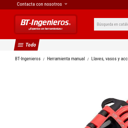
Contacta con nosotros
keyboard_arrow_down
menu
Todo
BT-Ingenieros
Herramienta manual
Llaves, vasos y ac