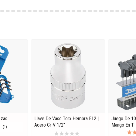
ezas
Llave De Vaso Torx Hembra E12 |
Juego De 10
Acero Cr-V 1/2"
Mango En T
(1)
star
star
star
star
star