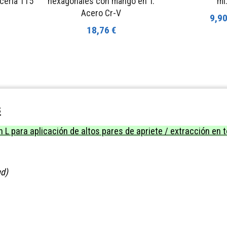
cería 115
hexagonales con mango en T.
ml
Acero Cr-V
9,90
18,76 €
s
 L para aplicación de altos pares de apriete / extracción
en t
ud)