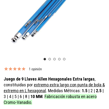
1 opinión
Juego de 9 Llaves Allen Hexagonales Extra largas
,
constituidas por
extremo extra largo con punta de bola
&
extremo en L hexagonal
. Medidas Métricas:
1.5
|
2
|
2.5
|
3
|
4
|
5
|
6
|
8
|
10 MM
.
Fabricación robusta en acero
Cromo-Vanadio.