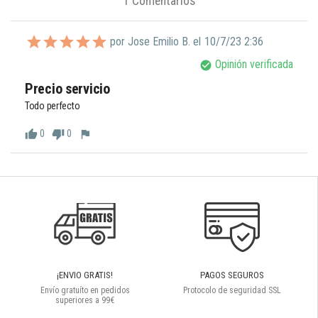
1 Comentarios
por Jose Emilio B. el
10/7/23 2:36
Opinión verificada
check_circle
Precio servicio 
Todo perfecto 
0
0
thumb_up
thumb_down
flag
¡ENVIO GRATIS!
PAGOS SEGUROS
Envío gratuíto en pedidos
Protocolo de seguridad SSL
superiores a 99€