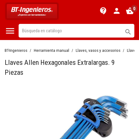
0
contact_support
person
shopping_basket


BT-Ingenieros
Herramienta manual
Llaves, vasos y accesorios
Llaves
Llaves Allen Hexagonales Extralargas. 9
Piezas