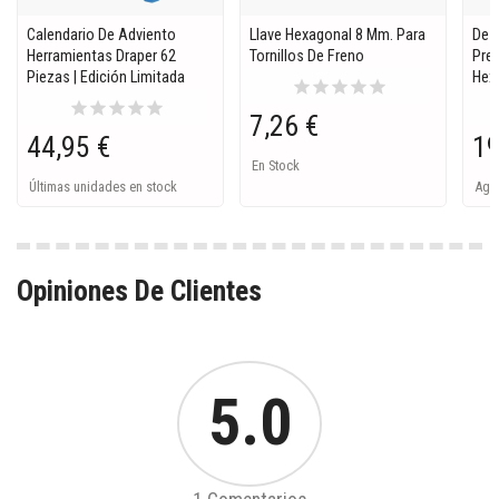
Calendario De Adviento
Llave Hexagonal 8 Mm. Para
Dest
Herramientas Draper 62
Tornillos De Freno
Pre
Piezas | Edición Limitada
Hex
star
star
star
star
star
star
star
star
star
star
7,26 €
44,95 €
19
En Stock
Últimas unidades en stock
Ago
Opiniones De Clientes
5.0