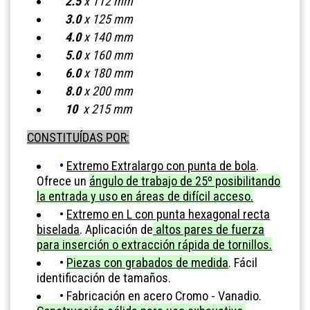
2.5
x 112 mm
3.0
x 125 mm
4.0
x 140 mm
5.0
x 160 mm
6.0
x 180 mm
8.0
x 200 mm
10
x 215 mm
CONSTITUÍDAS POR:
•
Extremo Extralargo con punta de bola
.
Ofrece un
ángulo de trabajo de 25º posibilitando
la entrada y uso en áreas de difícil acceso.
•
Extremo en L con punta hexagonal recta
biselada
. Aplicación de
altos pares de fuerza
para inserción o extracción rápida de tornillos.
•
Piezas con grabados de medida
. Fácil
identificación de tamaños.
•
Fabricación en acero Cromo - Vanadio.