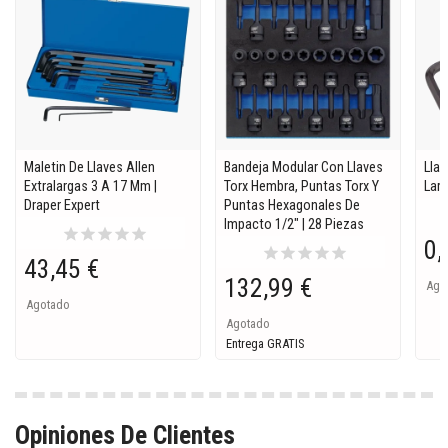
Maletin De Llaves Allen
Bandeja Modular Con Llaves
Llav
Extralargas 3 A 17 Mm |
Torx Hembra, Puntas Torx Y
Lar
Draper Expert
Puntas Hexagonales De
Impacto 1/2" | 28 Piezas
star
star
star
star
star
0,
star
star
star
star
star
43,45 €
132,99 €
Ago
Agotado
Agotado
Entrega GRATIS
Opiniones De Clientes