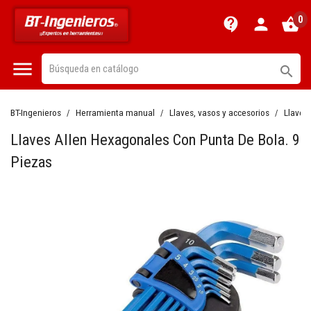
0
contact_support
person
shopping_basket


BT-Ingenieros
Herramienta manual
Llaves, vasos y accesorios
Llaves
Llaves Allen Hexagonales Con Punta De Bola. 9
Piezas