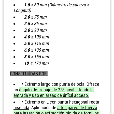
1.5
x 60 mm (Diámetro de cabeza x
Longitud)
2.0
x 75 mm
2.5
x 85 mm
3.0
x 90 mm
4.0
x 100 mm
5.0
x 115 mm
6.0
x 135 mm
8.0
x 155 mm
10
x 170 mm
CONSTITUÍDAS POR:
•
Extremo largo con punta de bola
. Ofrece
un
ángulo de trabajo de 25º posibilitando la
entrada y uso en áreas de difícil acceso.
•
Extremo en L con punta hexagonal recta
biselada
. Aplicación de
altos pares de fuerza
para inserción o extracción rápida de tornillos.