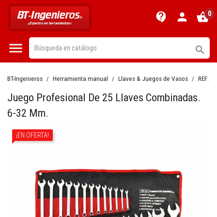
0
contact_support
person
shopping_basket


BT-Ingenieros
Herramienta manual
Llaves & Juegos de Vasos
REF:
BT
Juego Profesional De 25 Llaves Combinadas.
6-32 Mm.
¡EN OFERTA!