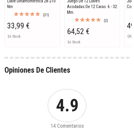
Llave Dinamometrica 28-210
Juego De 12 Llaves
Jue
Nm
Acodadas De 12 Caras. 6 - 32
Con 
Mm.
(21)
(2)
33,99 €
49
64,52 €
En Stock
Últi
En Stock
Opiniones De Clientes
4.9
14 Comentarios