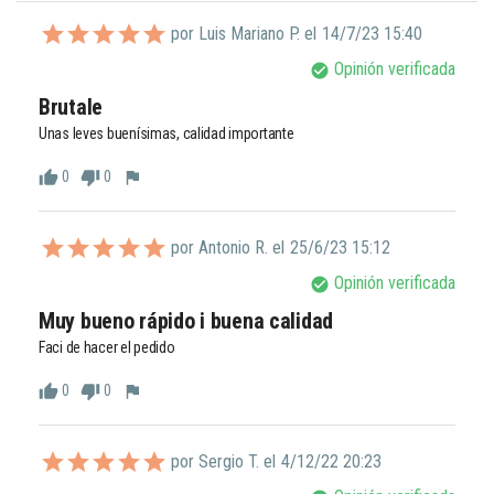
por Luis Mariano P. el
14/7/23 15:40
Opinión verificada
check_circle
Brutale
Unas leves buenísimas, calidad importante 
0
0
thumb_up
thumb_down
flag
por Antonio R. el
25/6/23 15:12
Opinión verificada
check_circle
Muy bueno rápido i buena calidad
Faci de hacer el pedido
0
0
thumb_up
thumb_down
flag
por Sergio T. el
4/12/22 20:23