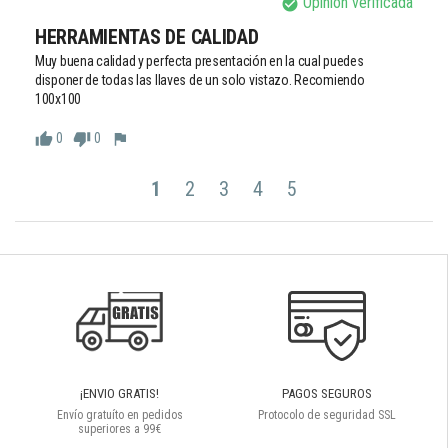
Opinión verificada
check_circle
HERRAMIENTAS DE CALIDAD
Muy buena calidad y perfecta presentación en la cual puedes 
disponer de todas las llaves de un solo vistazo. Recomiendo 
100x100
0
0
thumb_up
thumb_down
flag
1
2
3
4
5
¡ENVIO GRATIS!
PAGOS SEGUROS
Envío gratuíto en pedidos
Protocolo de seguridad SSL
superiores a 99€