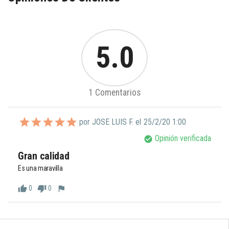
5.0
1 Comentarios
por JOSE LUIS F. el
25/2/20 1:00
Opinión verificada
check_circle
Gran calidad
Es una maravilla 
0
0
thumb_up
thumb_down
flag