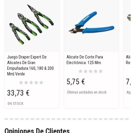
Juego Draper Expert De
Alicate De Corte Para
Alic
Alicates De Gran
Electrónica. 125 Mm.
Rec
Empuñadura 160, 180 & 200
star
star
star
star
star
Mm| Verde
5,75 €
7,
star
star
star
star
star
33,73 €
Últimas unidades en stock
Ago
EN STOCK
Opiniones De Clientes