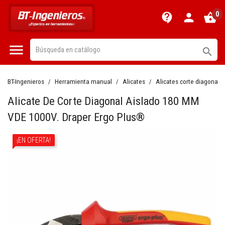
0
contact_support
person
shopping_basket


BT-Ingenieros
Herramienta manual
Alicates
Alicates corte diagonal
Alicate De Corte Diagonal Aislado 180 MM
VDE 1000V. Draper Ergo Plus®
¡EN OFERTA!