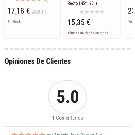
Recto | 45º | 90º)
17,18 €
23
24,90 €
star
star
star
star
star
15,35 €
En Stock
En S
Últimas unidades en stock
Opiniones De Clientes
5.0
1 Comentarios