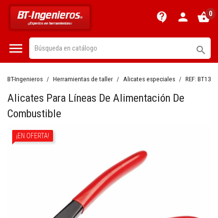
0
contact_support
person
shopping_basket


BT-Ingenieros
Herramientas de taller
Alicates especiales
REF:
BT1355
Alicates Para Líneas De Alimentación De
Combustible
¡EN OFERTA!