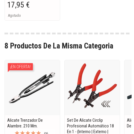
17,95 €
Agotado
8 Productos De La Misma Categoria
¡EN OFERTA!
Alicate Trenzador De
Set De Alicate Circlip
Alic
Alambre. 210 Mm.
Profesional Automático 18
De 
En 1 - (interno | Externo |
(3)