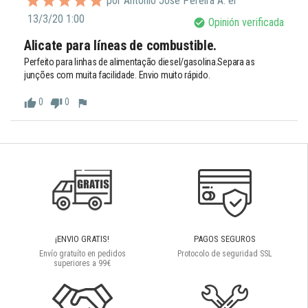
por António José Pereira A. el
13/3/20 1:00
Opinión verificada
check_circle
Alicate para líneas de combustible.
Perfeito para linhas de alimentação diesel/gasolina.Separa as 
junções com muita facilidade. Envio muito rápido.
0
0
thumb_up
thumb_down
flag
¡ENVIO GRATIS!
PAGOS SEGUROS
Envío gratuíto en pedidos
Protocolo de seguridad SSL
superiores a 99€