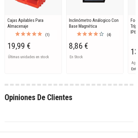
Cajas Apilables Para
Inclinómetro Análogico Con
Foc
Almacenaje
Base Magnética
Tríp
IP6
(1)
(4)
19,99 €
8,86 €
13
Últimas unidades en stock
En Stock
Ago
Entr
Opiniones De Clientes