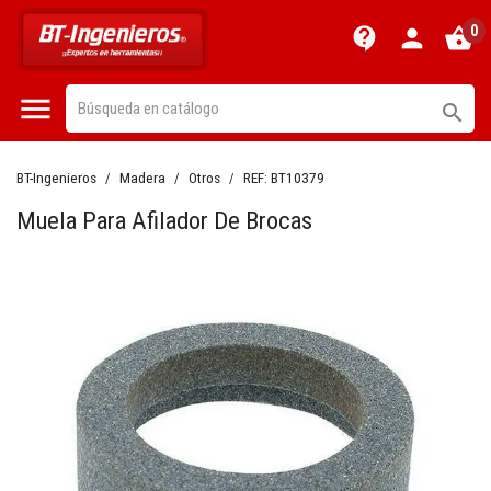
0
contact_support
person
shopping_basket


BT-Ingenieros
Madera
Otros
REF:
BT10379
Muela Para Afilador De Brocas