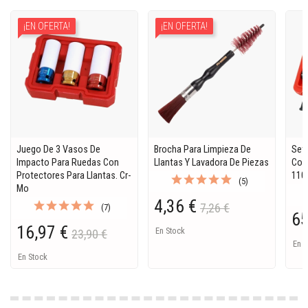
¡EN OFERTA!
¡EN OFERTA!
Juego De 3 Vasos De
Brocha Para Limpieza De
Set 
Impacto Para Ruedas Con
Llantas Y Lavadora De Piezas
Con 
Protectores Para Llantas. Cr-
110 
(5)
Mo
4,36 €
7,26 €
(7)
65
16,97 €
En Stock
23,90 €
En S
En Stock