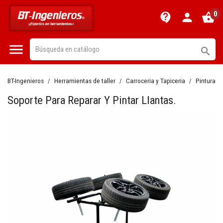
0
contact_support
person
shopping_basket


BT-Ingenieros
Herramientas de taller
Carroceria y Tapiceria
Pintura c
Soporte Para Reparar Y Pintar Llantas.