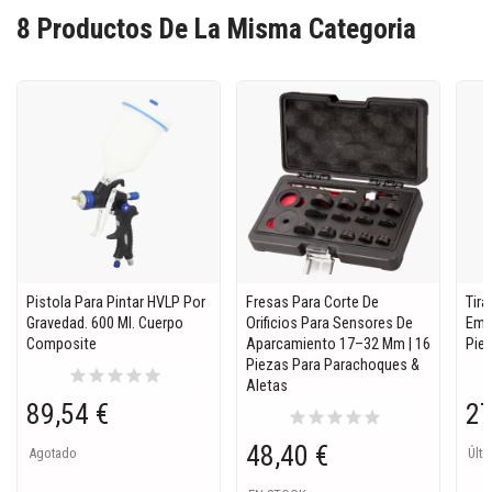
8 Productos De La Misma Categoria
Pistola Para Pintar HVLP Por
Fresas Para Corte De
Tira
Gravedad. 600 Ml. Cuerpo
Orificios Para Sensores De
Emb
Composite
Aparcamiento 17–32 Mm | 16
Pie
Piezas Para Parachoques &
star
star
star
star
star
Aletas
89,54 €
27
star
star
star
star
star
48,40 €
Agotado
Últi