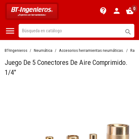
0
contact_support
person
shopping_basket


BT-Ingenieros
Neumática
Accesorios herramientas neumáticas.
Raco
Juego De 5 Conectores De Aire Comprimido.
1/4"