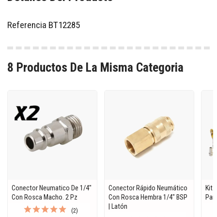
Referencia
BT12285
8 Productos De La Misma Categoria
Conector Neumatico De 1/4"
Conector Rápido Neumático
Kit
Con Rosca Macho. 2 Pz
Con Rosca Hembra 1/4" BSP
Par
| Latón
(2)