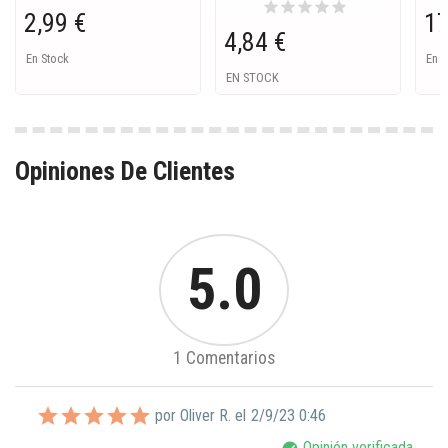
star
star
star
star
star
2,99 €
17
4,84 €
En Stock
En S
EN STOCK
Opiniones De Clientes
5.0
1 Comentarios
por Oliver R. el
2/9/23 0:46
Opinión verificada