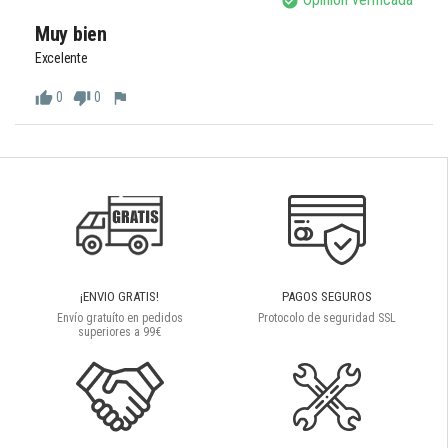
check_circle
Muy bien 
Excelente 
0
0
thumb_up
thumb_down
flag
¡ENVIO GRATIS!
PAGOS SEGUROS
Envío gratuíto en pedidos
Protocolo de seguridad SSL
superiores a 99€