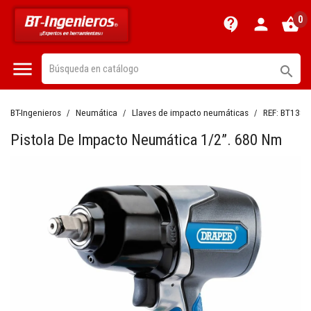
0
contact_support
person
shopping_basket


BT-Ingenieros
Neumática
Llaves de impacto neumáticas
REF:
BT1385
Pistola De Impacto Neumática 1/2”. 680 Nm