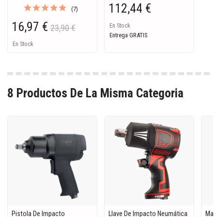
112,44 €
(7)
16,97 €
En Stock
23,90 €
Entrega GRATIS
En Stock
8 Productos De La Misma Categoria
Pistola De Impacto
Llave De Impacto Neumática
Mal