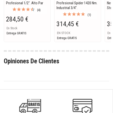
Profesional 1/2". Alto Par
Profesional Spider 1420 Nm.
Neu
Industrial 3/4".
Sto
(4)
(1)
284,50 €
314,45 €
35
En Stock
EN STOCK
En S
Entrega GRATIS
Entrega GRATIS
Entr
Opiniones De Clientes