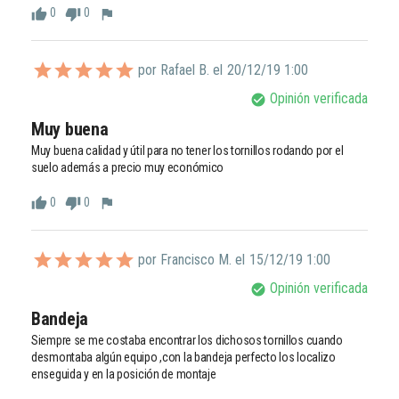
0
0
thumb_up
thumb_down
flag
por Rafael B. el
20/12/19 1:00
Opinión verificada
check_circle
Muy buena
Muy buena calidad y útil para no tener los tornillos rodando por el 
0
0
thumb_up
thumb_down
flag
por Francisco M. el
15/12/19 1:00
Opinión verificada
check_circle
Bandeja
Siempre se me costaba encontrar los dichosos tornillos cuando 
desmontaba algún equipo ,con la bandeja perfecto los localizo 
enseguida y en la posición de montaje 