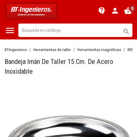
0
contact_support
person
shopping_basket


BT-Ingenieros
Herramientas de taller
Herramientas magnéticas
REF:
Bandeja Imán De Taller 15 Cm. De Acero
Inoxidable