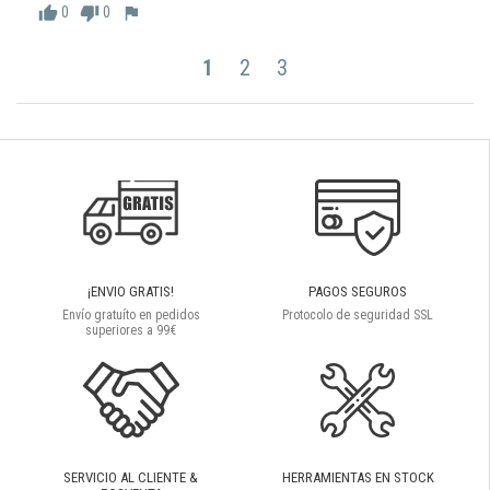
0
0
thumb_up
thumb_down
flag
1
2
3
¡ENVIO GRATIS!
PAGOS SEGUROS
Envío gratuíto en pedidos
Protocolo de seguridad SSL
superiores a 99€
SERVICIO AL CLIENTE &
HERRAMIENTAS EN STOCK