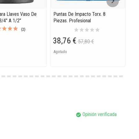
ara Llaves Vaso De
Puntas De Impacto Torx. 8
Ext
/4" A 1/2"
Piezas. Profesional
1/2
Nm
star
star
star
star
star
(2)
38,76 €
57,80 €
14
Agotado
Ago
Opinión verificada
check_circle