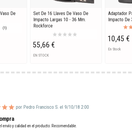
 Vaso De
Set De 16 Llaves De Vaso De
Adaptador P
Impacto Largas 10 - 36 Mm.
Impacto De 3
Rockforce
(1)
star
star
star
star
star
10,45 €
55,66 €
En Stock
EN STOCK
por Pedro Francisco S. el
9/10/18 2:00
ompra 
l envío y calidad en el producto. Recomendable. 