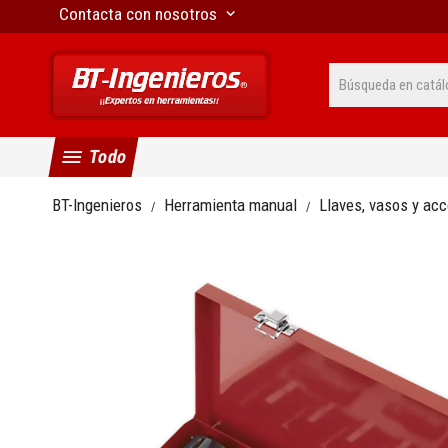
Contacta con nosotros
keyboard_arrow_down
menu
Todo
BT-Ingenieros
Herramienta manual
Llaves, vasos y ac