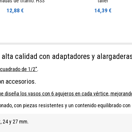
nadas de titanio. HSS
taller
12,88 €
14,39 €
alta calidad con adaptadores y alargaderas
 cuadrado de 1/2"
.
n accesorios.
e diseña los vasos con 6 agujeros en cada vértice, mejorand
ionado, con piezas resistentes y un contenido equilibrado con
22, 24 y 27 mm.