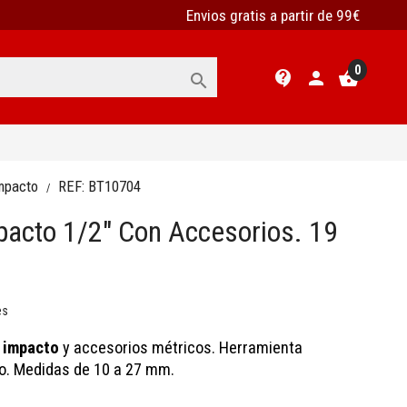
Envios gratis a partir de 99€
0
contact_support
person
shopping_basket

impacto
REF:
BT10704
acto 1/2" Con Accesorios. 19
es
 impacto
y accesorios
métricos. Herramienta
o. Medidas de 10 a 27 mm.