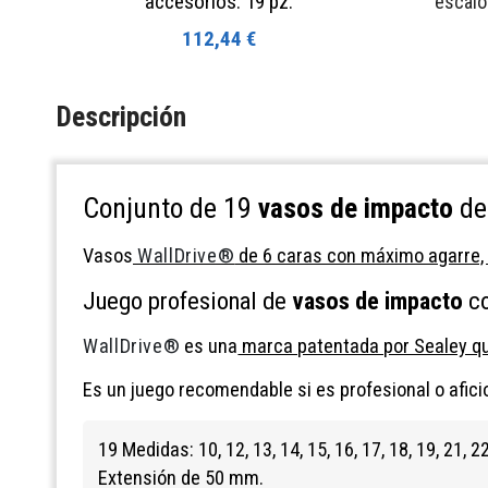
accesorios. 19 pz.
escalo
112,44 €
Descripción
Conjunto de 19
vasos de impacto
de 
Vasos
WallDrive®
de 6 caras con máximo agarre,
Juego profesional de
vasos de impacto
co
WallDrive®
es una
marca patentada por Sealey qu
Es un juego recomendable si es profesional o afic
19 Medidas: 10, 12, 13, 14, 15, 16, 17, 18, 19, 21, 
Extensión de 50 mm.