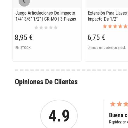
Juego Articulaciones De Impacto
Extensión Para Llaves
1/4" 3/8" 1/2" | CR-MO | 3 Piezas
Impacto De 1/2"
star
star
star
star
star
8,95 €
6,75 €
EN STOCK
Últimas unidades en stock
Opiniones De Clientes
4.9
Buena c
Rapidez en e