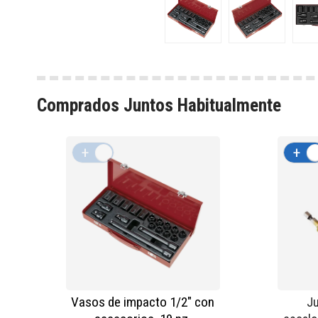
Comprados Juntos Habitualmente
+
-
+
Vasos de impacto 1/2" con
Ju