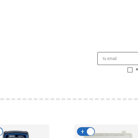
A
-
+
-