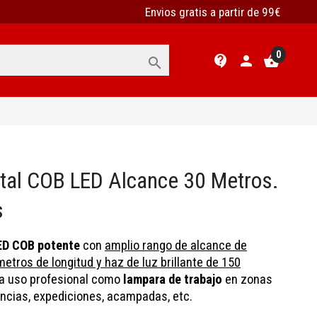
Envios gratis a partir de 99€
0
contact_support
person
shopping_basket

ntal COB LED Alcance 30 Metros.
s
ED COB potente
con
amplio rango de alcance de
etros de longitud y haz de luz brillante de 150
a uso profesional como
lampara de trabajo
en zonas
encias, expediciones, acampadas, etc.