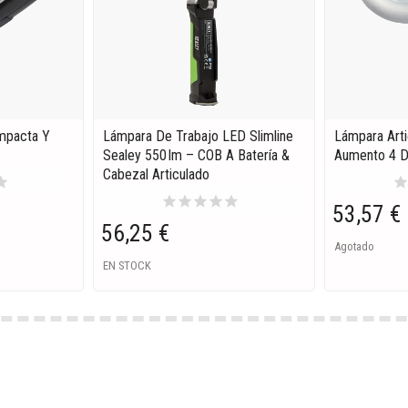
mpacta Y
Lámpara De Trabajo LED Slimline
Lámpara Art
Sealey 550 Lm – COB A Batería &
Aumento 4 D
Cabezal Articulado
tar
sta
star
star
star
star
star
53,57 €
56,25 €
Agotado
EN STOCK