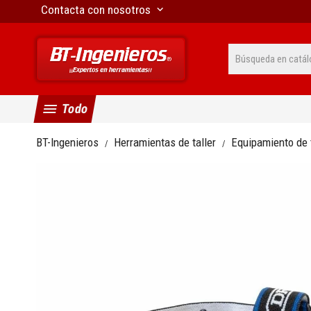
Contacta con nosotros
keyboard_arrow_down
menu
Todo
BT-Ingenieros
Herramientas de taller
Equipamiento de t