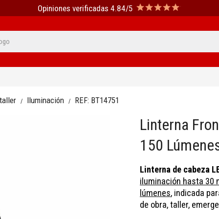
Opiniones verificadas 4.84/5
aller
Iluminación
REF:
BT14751
Linterna Fro
150 Lúmene
Linterna de cabeza L
iluminación hasta 30 m
lúmenes
,
indicada par
de obra, taller, emerg