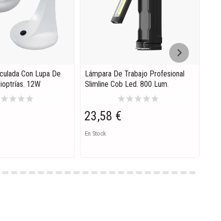
iculada Con Lupa De
Lámpara De Trabajo Profesional
Lin
ioptrías. 12W
Slimline Cob Led. 800 Lum.
Y V
r
star
star
star
star
star
star
star
star
star
23,58 €
1,
En Stock
En S