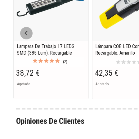
Lampara De Trabajo 17 LEDS
Lámpara COB LED Co
SMD (385 Lum). Recargable
Recargable. Amarillo
star
star
star
star
s
(2)
38,72 €
42,35 €
Agotado
Agotado
Opiniones De Clientes