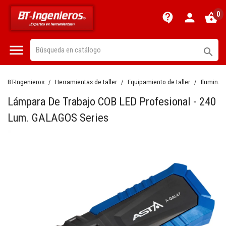
0
contact_support
person
shopping_basket


BT-Ingenieros
Herramientas de taller
Equipamiento de taller
Iluminac
Lámpara De Trabajo COB LED Profesional - 240
Lum. GALAGOS Series