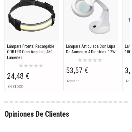
Lámpara Frontal Recargable
Lámpara Articulada Con Lupa
Lamp
COB LED Gran Angular | 450
De Aumento 4 Dioptrías. 12W
100
Lúmenes
star
star
star
star
star
star
star
star
star
star
53,57 €
3,
24,48 €
Agotado
Ago
EN STOCK
Opiniones De Clientes