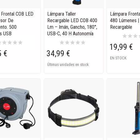
a Frontal COB LED
Lámpara Taller
Lámpara Front
sor De
Recargable LED COB 400
480 Lúmenes |
nto. 500
Lm – Imán, Gancho, 180°,
Recargable
s USB
USB-C, 40 H Autonomía
star
star
star
s
ar
star
star
star
star
star
star
star
star
star
19,99 €
5 €
34,99 €
EN STOCK
Últimas unidades en stock