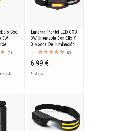
abajo Cod
Linterna Frontal LED COB
e 3W.
3W Orientable Con Clip Y
erde
3 Modos De Iluminación
(1)
(2)
6,99 €
n stock
En Stock