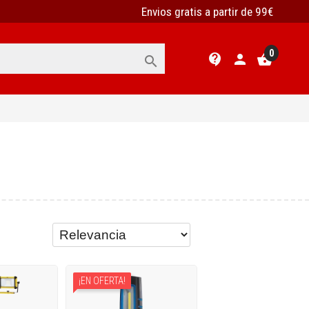
Envios gratis a partir de 99€
0
contact_support
person
shopping_basket

¡EN OFERTA!