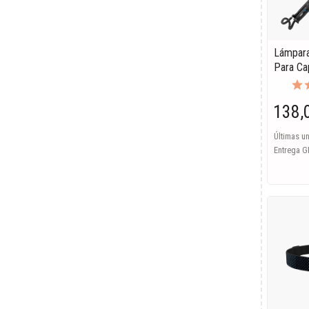
Lámpara
Para Ca
138,
Últimas u
Entrega G