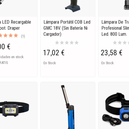
 LED Recargable
Lámpara Portátil COB Led
Lámpara De Tr
pot. Draper
GMC 18V. (Sin Batería Ni
Profesional Sli
Cargador)
Led. 800 Lum.
(1)
star
star
star
star
star
star
star
star
s
00 €
17,02 €
23,58 €
nidades en stock
RATIS
En Stock
En Stock