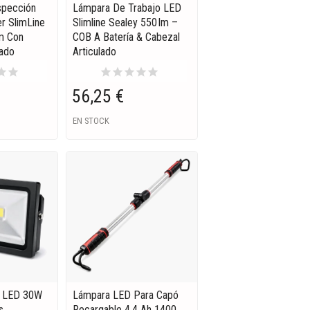
spección
Lámpara De Trabajo LED
r SlimLine
Slimline Sealey 550 Lm –
Lm Con
COB A Batería & Cabezal
lado
Articulado
tar
star
star
star
star
star
star
56,25 €
EN STOCK
B LED 30W
Lámpara LED Para Capó
s
Recargable 4.4 Ah 1400