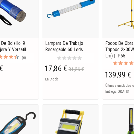
 De Bolsillo. 9
Lampara De Trabajo
Focos De Obra
era Y Versátil.
Recargable 60 Leds.
Trípode 2×30W
Lm) | IP65
star
star
star
star
star
(6)
€
17,86 €
31,26 €
139,99 €
En Stock
Últimas unidades e
Entrega GRATIS