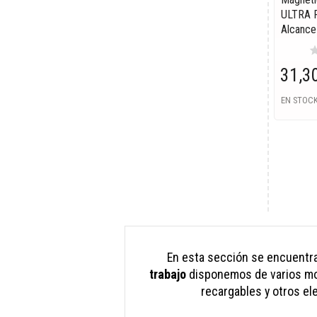
ULTRA P
Alcance
st
31,3
EN STOC
En esta sección se encuentr
trabajo
disponemos de varios mod
recargables y otros el