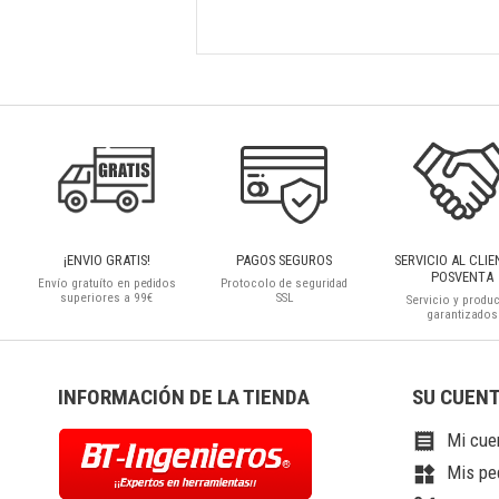
¡ENVIO GRATIS!
PAGOS SEGUROS
SERVICIO AL CLIE
POSVENTA
Envío gratuíto en pedidos
Protocolo de seguridad
superiores a 99€
SSL
Servicio y produ
garantizados
INFORMACIÓN DE LA TIENDA
SU CUEN
Mi cue

Mis pe
widgets