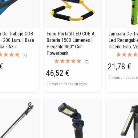
 De Trabajo COB
Foco Portátil LED COB A
Lampara De Tr
- 200 Lum. | Base
Batería 1500 Lúmenes |
Led Recargabl
ca - Azul
Plegable 360° Con
Diseño Fino. V
Powerbank
(4)
(7)
€
21,78 €
46,52 €
Últimas unidades e
Últimas unidades en stock