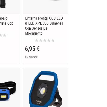
abajo
Linterna Frontal COB LED
mline Cob
& LED XPE 350 Lúmenes
Con Sensor De
Movimiento
tar
star
star
star
star
star
star
6,95 €
EN STOCK