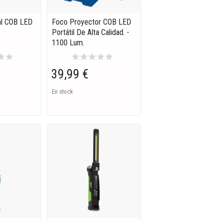
al COB LED
Foco Proyector COB LED
Portátil De Alta Calidad. -
1100 Lum.
tar
star
star
star
star
star
star
39,99 €
En stock