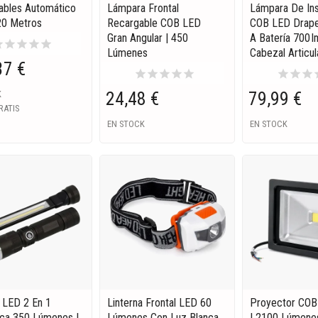
cables Automático
Lámpara Frontal
Lámpara De In
20 Metros
Recargable COB LED
COB LED Drape
Gran Angular | 450
A Batería 700 
ar
star
star
star
star
Lúmenes
Cabezal Articu
37 €
star
star
star
star
star
star
star
star
s
24,48 €
79,99 €
K
RATIS
EN STOCK
EN STOCK
a LED 2 En 1
Linterna Frontal LED 60
Proyector CO
ca 350 Lúmenes |
Lúmenes Con Luz Blanca
| 2100 Lúmene