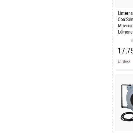
Lintern
Con Sen
Movimie
Lúmene
st
17,7
En Stock