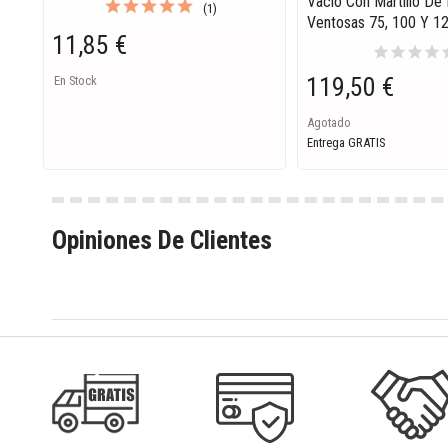
Vacío Con Martillo De I
(1)
Ventosas 75, 100 Y 
11,85 €
star
star
star
star
s
119,50 €
En Stock
Agotado
Entrega GRATIS
Opiniones De Clientes