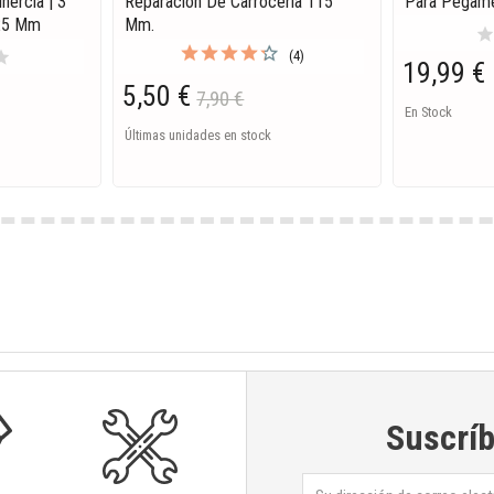
nercia | 3
Reparación De Carrocería 115
Para Pegam
125 Mm
Mm.
sta
tar
(4)
19,99 €
5,50 €
7,90 €
En Stock
Últimas unidades en stock
Suscríb