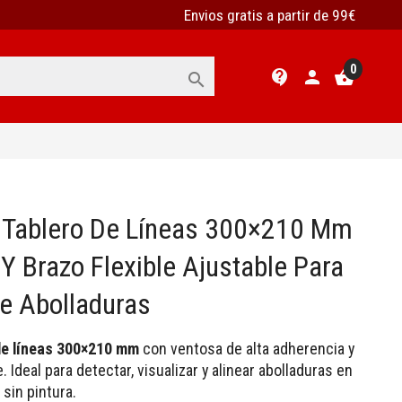
Envios gratis a partir de 99€
0
contact_support
person
shopping_basket

R Tablero De Líneas 300×210 Mm
Y Brazo Flexible Ajustable Para
e Abolladuras
 de líneas 300×210 mm
con ventosa de alta adherencia y
e. Ideal para detectar, visualizar y alinear abolladuras en
 sin pintura.