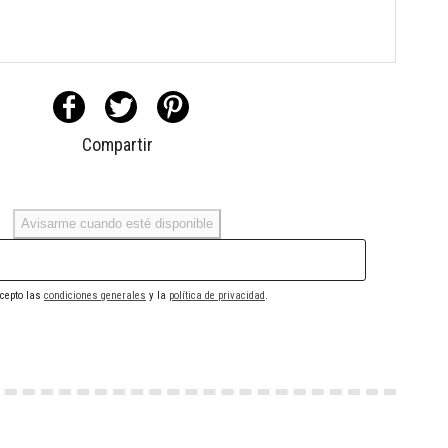
Compartir
Avisarme cuando esté disponible
cepto las
condiciones generales
y la
política de privacidad
.