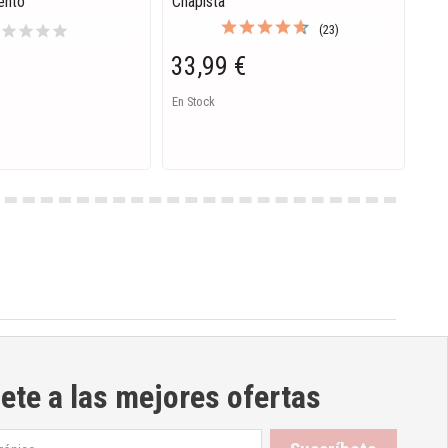
ento
Chapista
r
star
star
star
star
(23)
55
33,99 €
En S
En Stock
ete a las mejores ofertas