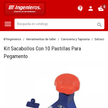
0
contact_support
person
shopping_basket


BT-Ingenieros
Herramientas de taller
Carroceria y Tapiceria
Extracció
Kit Sacabollos Con 10 Pastillas Para
Pegamento