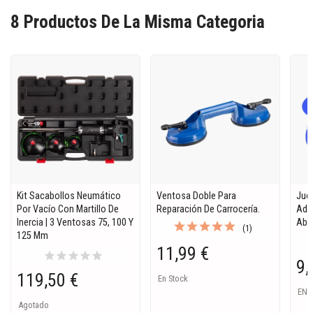
8 Productos De La Misma Categoria
Kit Sacabollos Neumático
Ventosa Doble Para
Jue
Por Vacío Con Martillo De
Reparación De Carrocería.
Adh
Inercia | 3 Ventosas 75, 100 Y
Abol
(1)
125 Mm
11,99 €
star
star
star
star
star
9,
119,50 €
En Stock
EN 
Agotado