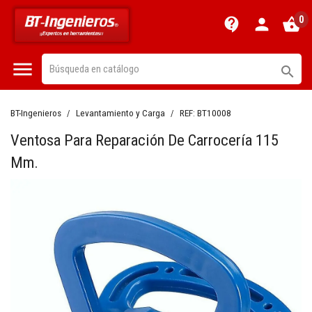
0
contact_support
person
shopping_basket


BT-Ingenieros
Levantamiento y Carga
REF:
BT10008
Ventosa Para Reparación De Carrocería 115
Mm.