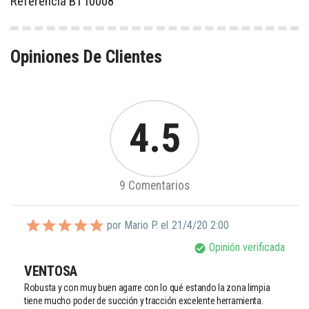
Referencia
BT10008
Opiniones De Clientes
4.5
9 Comentarios
por Mario P. el
21/4/20 2:00
Opinión verificada
check_circle
VENTOSA
Robusta y con muy buen agarre con lo qué estando la zona limpia 
tiene mucho poder de succión y tracción excelente herramienta.