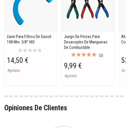
Llave Para Filtros De Gasoil
Juego De Pinzas Para
Alic
108 Mm. 3/8" HDI
Desacoples De Mangueras
Con
De Combustible
star
star
star
star
star
(2)
14,50 €
53
9,99 €
Agotado
En S
Agotado
Opiniones De Clientes