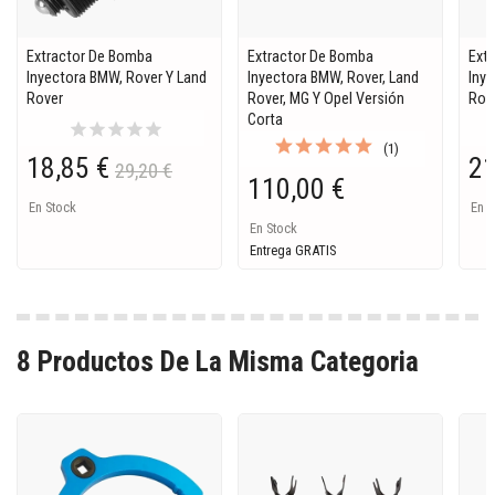
Extractor De Bomba
Extractor De Bomba
Ext
Inyectora BMW, Rover Y Land
Inyectora BMW, Rover, Land
Inye
Rover
Rover, MG Y Opel Versión
Rov
Corta
star
star
star
star
star
(1)
18,85 €
21
29,20 €
110,00 €
En Stock
En S
En Stock
Entrega GRATIS
8 Productos De La Misma Categoria