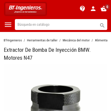
0
contact_support
person
shopping_basket


BT-Ingenieros
Herramientas de taller
Mecánica del motor
Alimentaci
Extractor De Bomba De Inyección BMW.
Motores N47