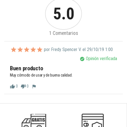
5.0
1 Comentarios
por Fredy Spencer V. el
29/10/19 1:00
Opinión verificada
check_circle
Buen producto
Muy cómodo de usar y de buena calidad.
0
0
thumb_up
thumb_down
flag