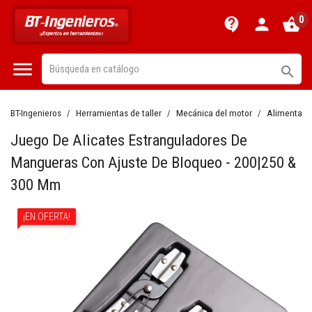
0
contact_support
person
shopping_basket


BT-Ingenieros
Herramientas de taller
Mecánica del motor
Alimentaci
Juego De Alicates Estranguladores De
Mangueras Con Ajuste De Bloqueo - 200|250 &
300 Mm
¡EN OFERTA!