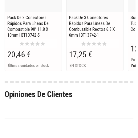
Pack De 3 Conectores
Pack De 3 Conectores
Sur
Rápidos Para Líneas De
Rápidos Para Líneas De
Tub
Combustible 90° 11.8 X
Combustible Rectos 6.3 X
Comb
10mm | BT13742-5
6mm | BT13742-1
star
star
star
star
star
star
star
star
star
star
12
20,46 €
17,25 €
En S
Últimas unidades en stock
EN STOCK
Entr
Opiniones De Clientes