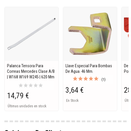
Palanca Tensora Para
Llave Especial Para Bombas
Des
Correas Mercedes Clase A/B
De Agua. 46 Mm.
Pol
| W168 W169 W245 | 620 Mm
(1)
star
star
star
star
star
3,64 €
28
14,79 €
En Stock
Últi
Últimas unidades en stock