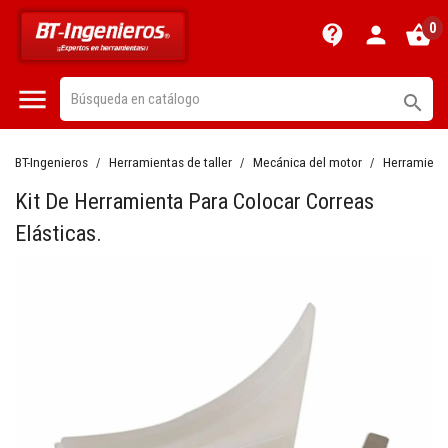
0
contact_support
person
shopping_basket


BT-Ingenieros
Herramientas de taller
Mecánica del motor
Herramienta
Kit De Herramienta Para Colocar Correas
Elásticas.