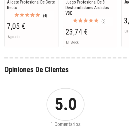
Alicate Profesional De Corte
Juego Profesional De 8
Jueg
Recto
Destornilladores Aislados
VDE
(4)
3,
(6)
7,05 €
23,74 €
En S
Agotado
En Stock
Opiniones De Clientes
5.0
1 Comentarios