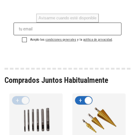
Avisarme cuando esté disponible
Acepto las
condiciones generales
y la
política de privacidad
.
Comprados Juntos Habitualmente
+
-
+
-