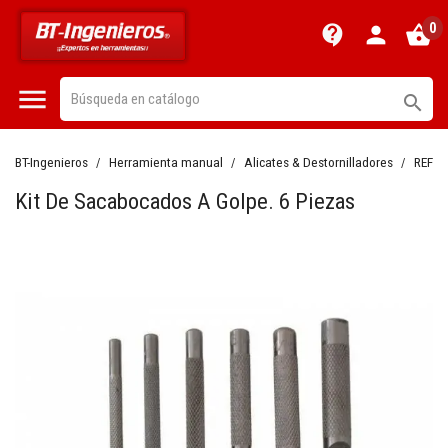
0
contact_support
person
shopping_basket


BT-Ingenieros
Herramienta manual
Alicates & Destornilladores
REF:
B
Kit De Sacabocados A Golpe. 6 Piezas