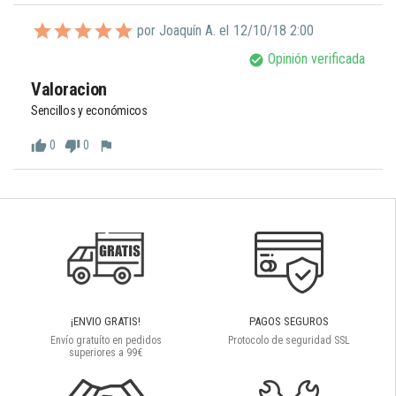
por Joaquín A. el
12/10/18 2:00
Opinión verificada
check_circle
Valoracion
Sencillos y económicos
0
0
thumb_up
thumb_down
flag
¡ENVIO GRATIS!
PAGOS SEGUROS
Envío gratuíto en pedidos
Protocolo de seguridad SSL
superiores a 99€