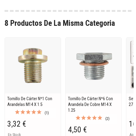
8 Productos De La Misma Categoria
Tornillo De Cárter Nº1 Con
Tornillo De Cárter Nº6 Con
Set 
Arandelas M14 X 1.5
Arandela De Cobre M14 X
27 
1.25
(1)
(2)
3,32 €
16
4,50 €
En Stock
Ago