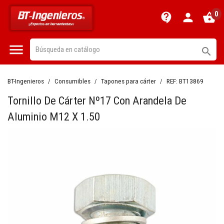
0
contact_support
person
shopping_basket


BT-Ingenieros
Consumibles
Tapones para cárter
REF:
BT13869
Tornillo De Cárter Nº17 Con Arandela De
Aluminio M12 X 1.50