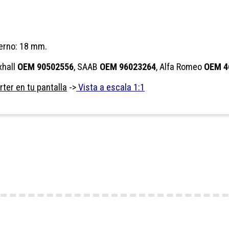
terno: 18 mm.
xhall
OEM 90502556
, SAAB
OEM 96023264
, Alfa Romeo
OEM 4
ter en tu pantalla
->
Vista a escala 1:1