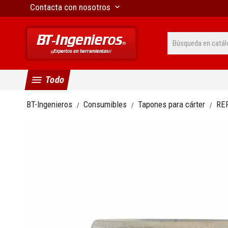
Contacta con nosotros
keyboard_arrow_down
menu
Todo
BT-Ingenieros
Consumibles
Tapones para cárter
RE