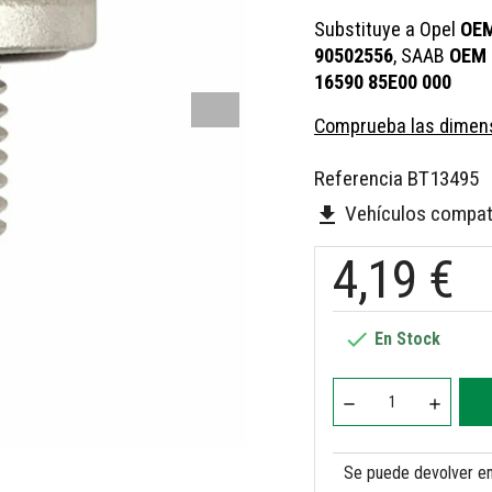
Substituye a Opel
OEM
90502556
,
SAAB
OEM 
16590 85E00 000
Comprueba las dimens
Referencia
BT13495
Vehículos compat
file_download
4,19 €

En Stock
Se puede devolver en 