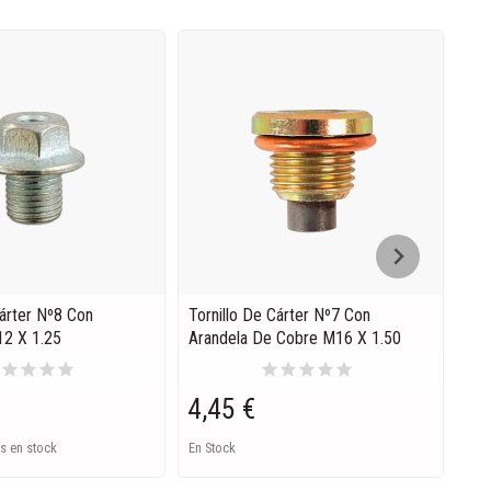
Cárter Nº8 Con
Tornillo De Cárter Nº7 Con
Tor
12 X 1.25
Arandela De Cobre M16 X 1.50
Ara
r
star
star
star
star
star
star
star
star
star
4,45 €
4,
s en stock
En Stock
En S