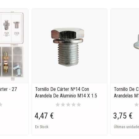
rter - 27
Tornillo De Cárter Nº14 Con
Tornillo De 
Arandela De Aluminio M14 X 1.5
Arandelas M
tar
star
star
star
star
star
sta
4,47 €
3,75 €
En Stock
Últimas unidade