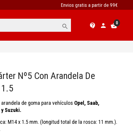
Envios gratis a partir de 99€
0
contact_support
person
shopping_basket

Cárter Nº5 Con Arandela De
 1.5
 arandela de goma para vehículos
Opel, Saab,
 y Suzuki.
a: M14 x 1.5 mm. (longitud total de la rosca: 11 mm.).
.