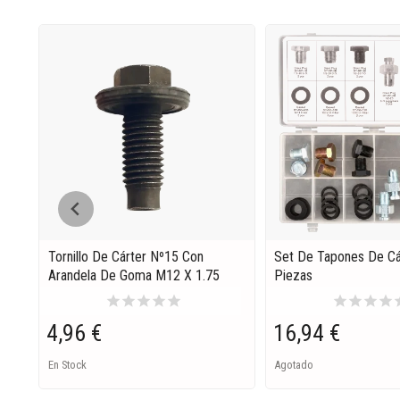
Tornillo De Cárter Nº15 Con
Set De Tapones De Cá
Arandela De Goma M12 X 1.75
Piezas
star
star
star
star
star
star
star
star
star
s
4,96 €
16,94 €
En Stock
Agotado