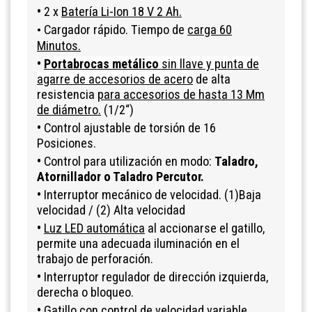
•
2 x
Batería Li-Ion 18 V 2 Ah.
Cargador rápido. Tiempo de
carga 60
•
Minutos.
•
Portabrocas metálico
sin llave y punta de
agarre de accesorios
de acero
de alta
resistencia
para accesorios de hasta 13 Mm
de diámetro.
(1/2“)
•
Control ajustable de torsión de 16
Posiciones.
•
Control para utilización en modo:
Taladro,
Atornillador o Taladro Percutor.
•
Interruptor mecánico de velocidad. (
1
)Baja
velocidad / (
2
) Alta velocidad
•
Luz LED automática
al accionarse el gatillo,
permite una adecuada iluminación en el
trabajo de perforación.
•
Interruptor regulador de dirección izquierda,
derecha o bloqueo.
•
Gatillo con
control de velocidad variable.