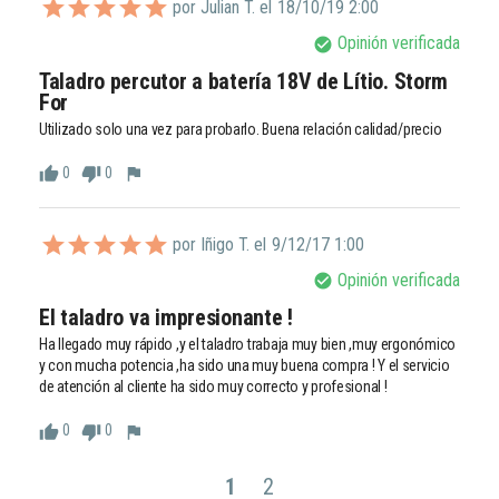
por Julian T. el
18/10/19 2:00
Opinión verificada
check_circle
Taladro percutor a batería 18V de Lítio. Storm 
For
Utilizado solo una vez para probarlo. Buena relación calidad/precio 
0
0
thumb_up
thumb_down
flag
por Iñigo T. el
9/12/17 1:00
Opinión verificada
check_circle
El taladro va impresionante !
Ha llegado muy rápido ,y el taladro trabaja muy bien ,muy ergonómico 
y con mucha potencia ,ha sido una muy buena compra ! Y el servicio 
de atención al cliente ha sido muy correcto y profesional ! 
0
0
thumb_up
thumb_down
flag
1
2