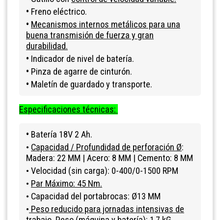
•
Freno eléctrico.
•
Mecanismos internos metálicos para una
buena transmisión de fuerza y gran
durabilidad.
•
Indicador de nivel de batería.
•
Pinza de agarre de cinturón.
•
Maletín de guardado y transporte.
Especificaciones técnicas:
•
Batería 18V 2 Ah.
Capacidad / Profundidad de perforación Ø
:
•
Madera: 22 MM
| Acero: 8 MM | Cemento: 8 MM
Velocidad (sin carga): 0-400/0-1500 RPM
•
Par Máximo: 45 Nm.
•
Capacidad del portabrocas: Ø13 MM
•
Peso reducido para jornadas intensivas de
•
trabajo
. Peso (máquina y batería): 1,7 kG.