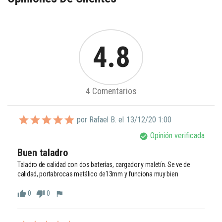
4.8
4 Comentarios
por Rafael B. el
13/12/20 1:00
Opinión verificada
check_circle
Buen taladro
Taladro de calidad con dos baterías, cargador y maletín. Se ve de 
calidad, portabrocas metálico de13mm y funciona muy bien
0
0
thumb_up
thumb_down
flag