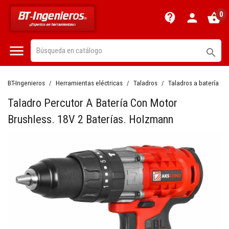
0
contact_support
person
shopping_basket


BT-Ingenieros
Herramientas eléctricas
Taladros
Taladros a batería
Taladro Percutor A Batería Con Motor
Brushless. 18V 2 Baterías. Holzmann