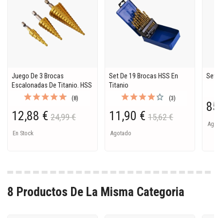
Juego De 3 Brocas
Set De 19 Brocas HSS En
Set 
Escalonadas De Titanio. HSS
Titanio
(8)
(3)
85
12,88 €
11,90 €
24,99 €
15,62 €
Ago
En Stock
Agotado
8 Productos De La Misma Categoria