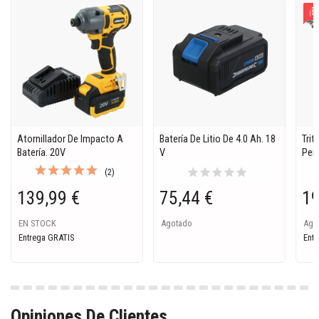
¡E
Atornillador De Impacto A
Batería De Litio De 4.0 Ah. 18
Trit
Batería. 20V
V
Per
star
star
star
star
star
(2)
139,99 €
75,44 €
19
EN STOCK
Agotado
Ago
Entrega GRATIS
Entr
Opiniones De Clientes