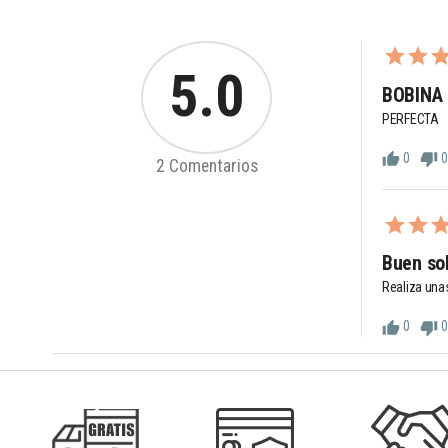
5.0
BOBINA
PERFECTA
0
0
thumb_up
thumb_down
2 Comentarios
Buen so
Realiza una
0
0
thumb_up
thumb_down