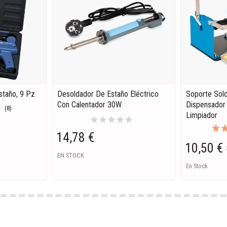
staño, 9 Pz
Desoldador De Estaño Eléctrico
Soporte Sol
Con Calentador 30W
Dispensador
(8)
Limpiador
star
star
star
star
star
14,78 €
10,50 €
EN STOCK
En Stock