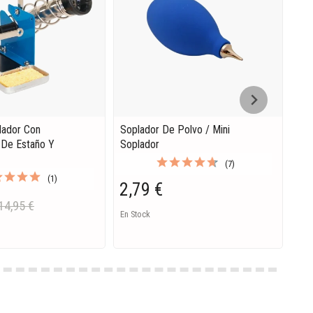
dador Con
Soplador De Polvo / Mini
5 P
 De Estaño Y
Soplador
Apl
Quí
(7)
(1)
2,79 €
3,
14,95 €
En Stock
Ago