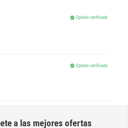
Opinión verificada
check_circle
Opinión verificada
check_circle
ete a las mejores ofertas