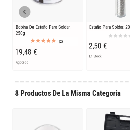
Bobina De Estaño Para Soldar.
Estaño Para Soldar. 2
250g
star
star
star
star
s
(2)
2,50 €
19,48 €
En Stock
Agotado
8 Productos De La Misma Categoria