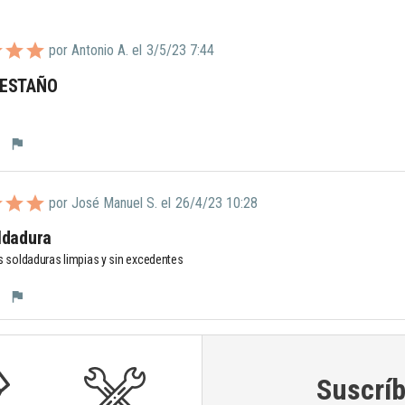
por Antonio A. el
3/5/23 7:44
 ESTAÑO
flag
por José Manuel S. el
26/4/23 10:28
ldadura
s soldaduras limpias y sin excedentes
flag
Suscríb