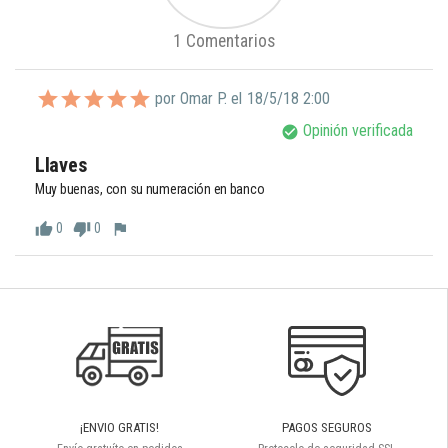
1 Comentarios
por Omar P. el
18/5/18 2:00
Opinión verificada
check_circle
Llaves
Muy buenas, con su numeración en banco 
0
0
thumb_up
thumb_down
flag
¡ENVIO GRATIS!
PAGOS SEGUROS