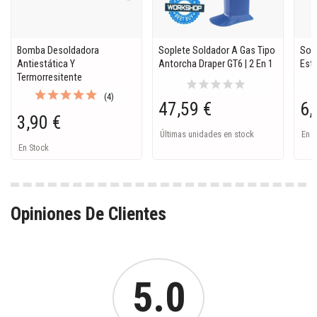
Bomba Desoldadora
Soplete Soldador A Gas Tipo
Sop
Antiestática Y
Antorcha Draper GT6 | 2 En 1
Est
Termorresitente
star
star
star
star
star
(4)
47,59 €
6,
3,90 €
Últimas unidades en stock
En S
En Stock
Opiniones De Clientes
5.0