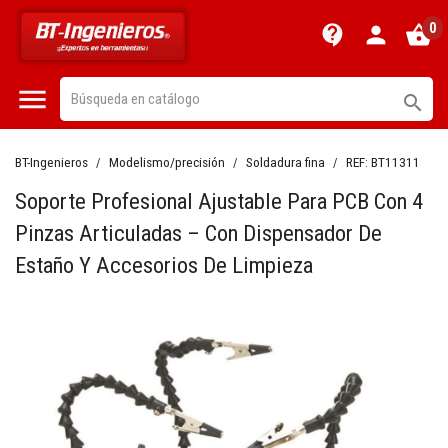
0
contact_support
person
shopping_basket


BT-Ingenieros
Modelismo/precisión
Soldadura fina
REF:
BT11311
Soporte Profesional Ajustable Para PCB Con 4
Pinzas Articuladas – Con Dispensador De
Estaño Y Accesorios De Limpieza