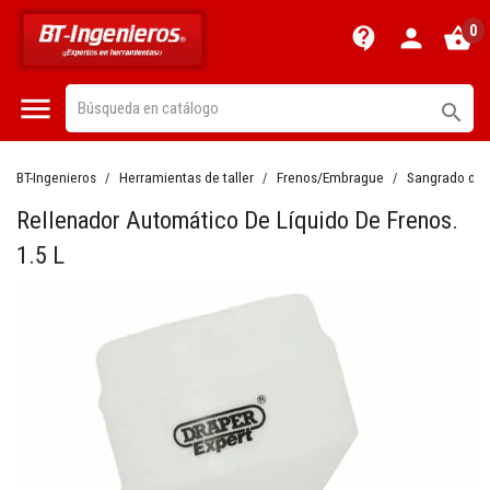
0
contact_support
person
shopping_basket


BT-Ingenieros
Herramientas de taller
Frenos/Embrague
Sangrado de 
Rellenador Automático De Líquido De Frenos.
1.5 L