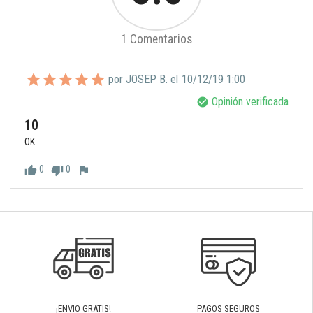
1 Comentarios
por JOSEP B. el
10/12/19 1:00
Opinión verificada
check_circle
10
OK
0
0
thumb_up
thumb_down
flag
¡ENVIO GRATIS!
PAGOS SEGUROS