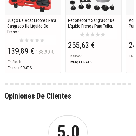
Juego De Adaptadores Para
Reponedor Y Sangrador De
Ada
Sangrado De Líquido De
Líquido Frenos Para Taller.
Pur
Frenos.
star
star
star
star
star
star
star
star
star
star
265,63 €
24
139,89 €
188,90 €
En Stock
EN 
En Stock
Entrega GRATIS
Entrega GRATIS
Opiniones De Clientes
5.0