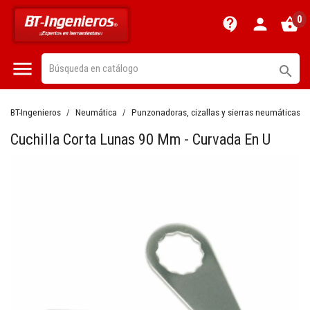
0
contact_support
person
shopping_basket


BT-Ingenieros
Neumática
Punzonadoras, cizallas y sierras neumáticas
Cuchilla Corta Lunas 90 Mm - Curvada En U