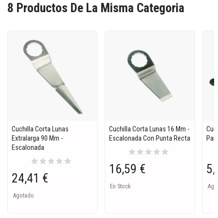
8 Productos De La Misma Categoria
Cuchilla Corta Lunas
Cuchilla Corta Lunas 16 Mm -
Cuch
Extralarga 90 Mm -
Escalonada Con Punta Recta
Para
Escalonada
star
star
star
star
star
star
star
star
star
star
16,59 €
5,
24,41 €
En Stock
Ago
Agotado