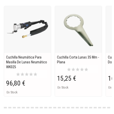
Cuchilla Neumática Para
Cuchilla Corta Lunas 35 Mm -
Cuch
Masilla De Lunas Neumático
Plana
Dob
WK025
star
star
star
star
star
star
star
star
star
star
15,25 €
16
96,80 €
En Stock
En S
En Stock