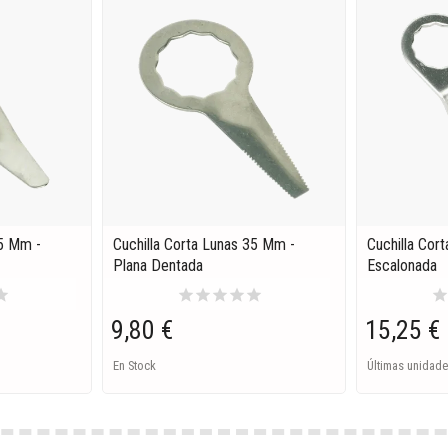
35 Mm -
Cuchilla Corta Lunas 35 Mm -
Cuchilla Cor
º
Plana Dentada
Escalonada
tar
star
star
star
star
star
sta
9,80 €
15,25 €
En Stock
Últimas unidade