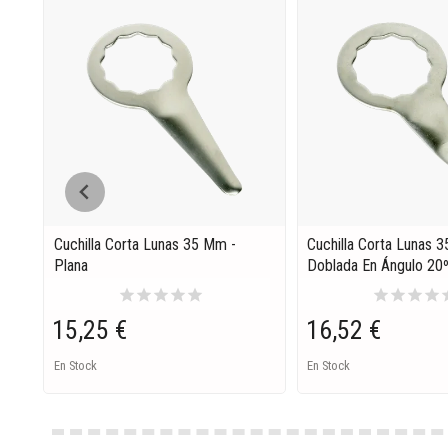
Cuchilla Corta Lunas 35 Mm -
Cuchilla Corta Lunas 
Plana
Doblada En Ángulo 20
star
star
star
star
star
star
star
star
star
s
15,25 €
16,52 €
En Stock
En Stock