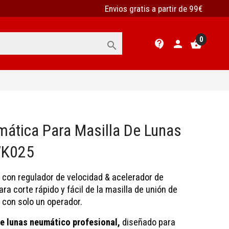
Envios gratis a partir de 99€
0
contact_support
person
shopping_basket

mática Para Masilla De Lunas
WK025
con regulador de velocidad & acelerador de
ara corte rápido y
fácil de la masilla de unión de
 con solo un operador.
de lunas neumático profesional,
diseñado para