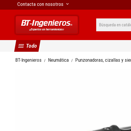
Contacta con nosotros
keyboard_arrow_down
menu
Todo
BT-Ingenieros
Neumática
Punzonadoras, cizallas y si