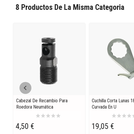
8 Productos De La Misma Categoria
Cabezal De Recambio Para
Cuchilla Corta Lunas 
Roedora Neumática
Curvada En U
star
star
star
star
star
star
star
star
star
s
4,50 €
19,05 €