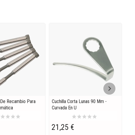
¡E
 De Recambio Para
Cuchilla Corta Lunas 90 Mm -
Sie
mática
Curvada En U
r
star
star
star
star
star
star
star
star
star
34
21,25 €
En S