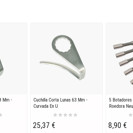
18 Mm -
Cuchilla Corta Lunas 63 Mm -
5 Botadores
Curvada En U
Roedora Neu
tar
star
star
star
star
star
sta
25,37 €
8,90 €