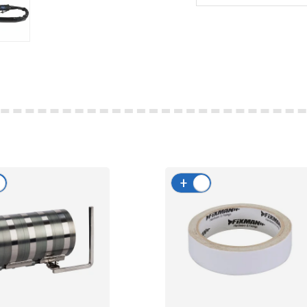
-
+
-