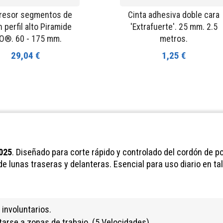
esor segmentos de
Cinta adhesiva doble cara
 perfil alto Piramide
'Extrafuerte'. 25 mm. 2.5
O®. 60 - 175 mm.
metros.
29,04 €
1,25 €
025
. Diseñado para corte rápido y controlado del cordón de po
de lunas traseras y delanteras. Esencial para uso diario en ta
 involuntarios.
tarse a zonas de trabajo. (5 Velocidades)