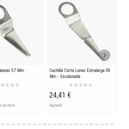
talunas 57 Mm -
Cuchilla Corta Lunas Extralarga 90
Cuc
Mm - Escalonada
Esc
r
star
star
star
star
star
star
star
star
star
24,41 €
16
s en stock
Agotado
En S