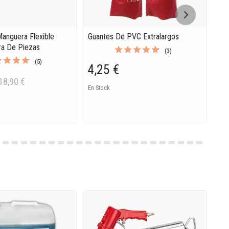
Manguera Flexible
Guantes De PVC Extralargos
ra De Piezas
(3)
(5)
4,25 €
18,90 €
En Stock