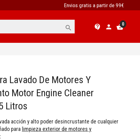
Envios gratis a partir de 99€
0
contact_support
person
shopping_basket

ra Lavado De Motores Y
to Motor Engine Cleaner
5 Litros
vada acción y alto poder desincrustante de cualquier
eñado para
limpieza exterior de motores y
: