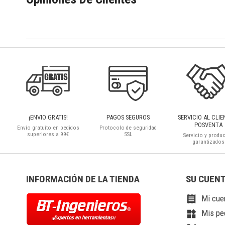
¡ENVIO GRATIS!
PAGOS SEGUROS
SERVICIO AL CLIE
POSVENTA
Envío gratuíto en pedidos
Protocolo de seguridad
superiores a 99€
SSL
Servicio y produ
garantizados
INFORMACIÓN DE LA TIENDA
SU CUEN
Mi cue

Mis pe
widgets