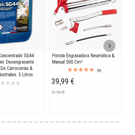
Concentrado SG44
Pistola Engrasadora Neumática &
Eng
der Desengrasante
Manual 500 Cm³
Cc.
De Carrocerías &
(6)
ustriales. 5 Litros
39,99 €
58
r
star
star
star
star
En Stock
En s