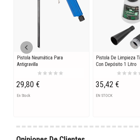
Pistola Neumática Para
Pistola De Limpieza T
Antigravilla
Con Depósito 1 Litro
star
star
star
star
star
star
star
star
star
s
29,80 €
35,42 €
En Stock
EN STOCK
Opiniones De Clientes