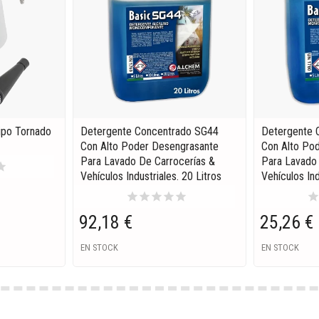
ipo Tornado
Detergente Concentrado SG44
Detergente 
Con Alto Poder Desengrasante
Con Alto Po
Para Lavado De Carrocerías &
Para Lavado 
tar
Vehículos Industriales. 20 Litros
Vehículos Ind
star
star
star
star
star
sta
92,18 €
25,26 €
EN STOCK
EN STOCK