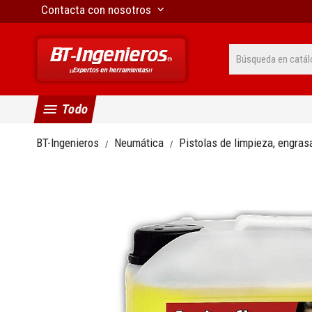
Contacta con nosotros
keyboard_arrow_down
menu
Todo
BT-Ingenieros
Neumática
Pistolas de limpieza, engra