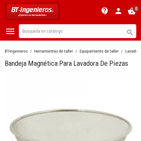
0
contact_support
person
shopping_basket


BT-Ingenieros
Herramientas de taller
Equipamiento de taller
Lavadora
Bandeja Magnética Para Lavadora De Piezas