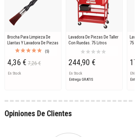
Brocha Para Limpieza De
Lavadora De Piezas De Taller
Lava
Llantas Y Lavadora De Piezas
Con Ruedas. 75 Litros
75 L
star
star
star
star
star
(5)
4,36 €
244,90 €
17
7,26 €
En Stock
En Stock
EN 
Entrega GRATIS
Entr
Opiniones De Clientes