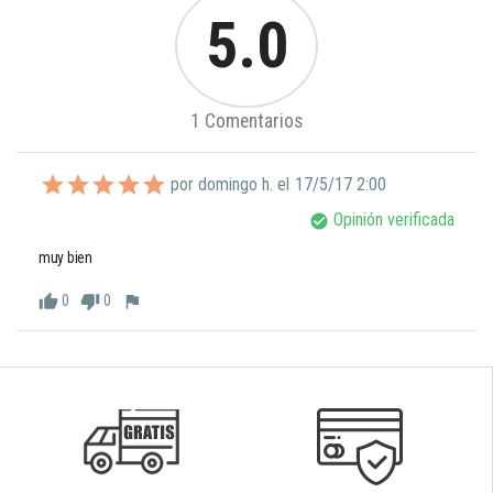
5.0
1 Comentarios
por domingo h. el
17/5/17 2:00
Opinión verificada
check_circle
muy bien
0
0
thumb_up
thumb_down
flag